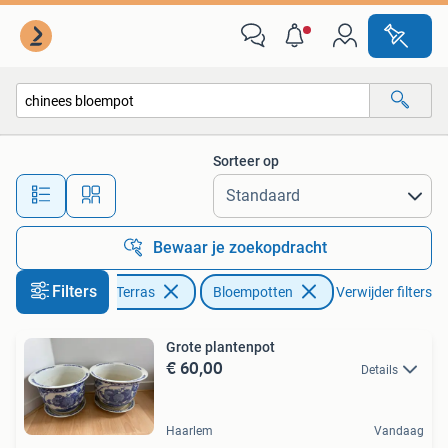
Bloempotten
Sorteer op
Alle afstanden…
Bewaar je zoekopdracht
Filters
Tuin en Terras
Bloempotten
Verwijder filters
Grote plantenpot
€ 60,00
Details
Haarlem
Vandaag