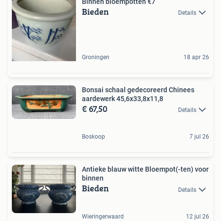
Binnen bloempotten €7
Bieden
Details
Groningen
18 apr 26
Bonsai schaal gedecoreerd Chinees
aardewerk 45,6x33,8x11,8
€ 67,50
Details
Boskoop
7 jul 26
Antieke blauw witte Bloempot(-ten) voor
binnen
Bieden
Details
Wieringerwaard
12 jul 26