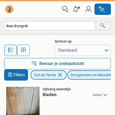
Droogmolens en Wasrekken
Sorteer op
Alle afstanden…
Bewaar je zoekopdracht
Filters
Tuin en Terras
Droogmolens en Wasrekken
Ophang wasrekje
Bieden
Details