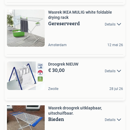
Wasrek IKEA MULIG white foldable
drying rack
Gereserveerd
Details
Amsterdam
12 mei 26
Droogrek NIEUW
€ 30,00
Details
Zwolle
28 jul 26
Wasrek droogrek uitklapbaar,
uitschuifbaar.
Bieden
Details