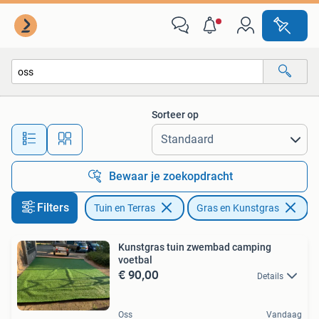
Gras en Kunstgras
Sorteer op
Alle afstanden…
Bewaar je zoekopdracht
Filters
Tuin en Terras
Gras en Kunstgras
Ve
Kunstgras tuin zwembad camping
voetbal
€ 90,00
Details
Oss
Vandaag