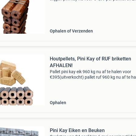
folie prijzen staan vast ook bij afname van een
pallet . - 10 Kg per pakket . - 12 Briket
Ophalen of Verzenden
Houtpellets, Pini Kay of RUF briketten
AFHALEN!
Pallet pini kay eik 960 kg nu af te halen voor
€395(uitverkocht) pallet ruf 960 kg nu af te ha
voor €340 pallet naaldhout pellets 1125 kg nu 
halen voor €470 pallet hardhout pel
Ophalen
Pini Kay Eiken en Beuken