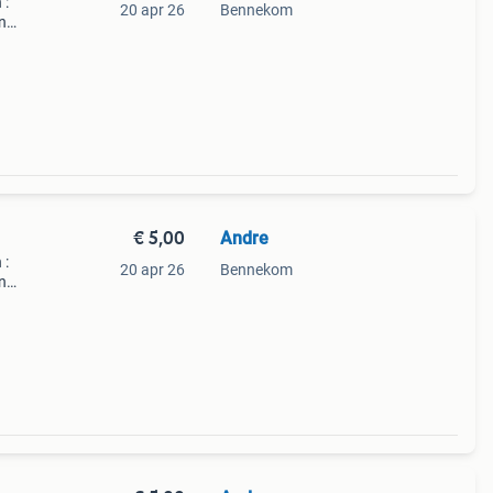
 :
20 apr 26
Bennekom
n
&#39;s
€ 5,00
Andre
 :
20 apr 26
Bennekom
n
&#39;s