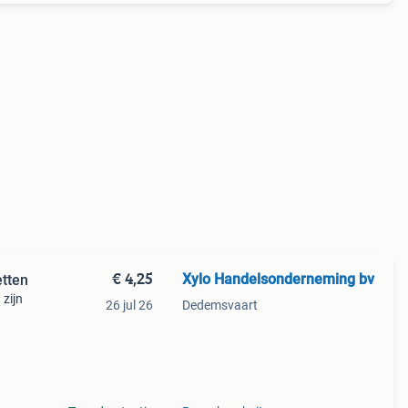
€ 4,25
Xylo Handelsonderneming bv
etten
 zijn
26 jul 26
Dedemsvaart
 een
 een