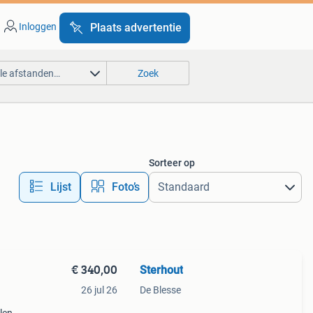
Inloggen
Plaats advertentie
lle afstanden…
Zoek
Sorteer op
Lijst
Foto’s
€ 340,00
Sterhout
26 jul 26
De Blesse