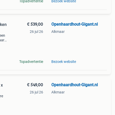
Topadvertentie
Bezoek website
€ 539,00
Openhaardhout-Gigant.nl
kken
26 jul 26
Alkmaar
 een
aarde
euk
voor o
Topadvertentie
Bezoek website
€ 549,00
Openhaardhout-Gigant.nl
 x
26 jul 26
Alkmaar
re
r
ge