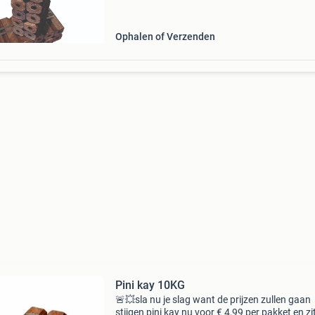
Ophalen of Verzenden
Pini kay 10KG
🚨💥sla nu je slag want de prijzen zullen gaan
stijgen pini kay nu voor € 4,99 per pakket en zit