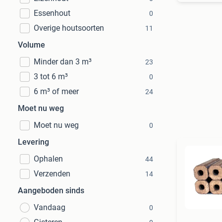
Essenhout
0
Overige houtsoorten
11
Volume
Minder dan 3 m³
23
3 tot 6 m³
0
6 m³ of meer
24
Moet nu weg
Moet nu weg
0
Levering
Ophalen
44
Verzenden
14
Aangeboden sinds
Vandaag
0