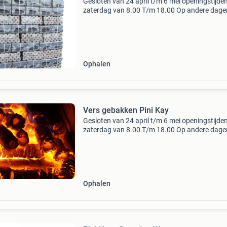
Gesloten van 24 april t/m 6 mei openingstijden
zaterdag van 8.00 T/m 18.00 Op andere dage
graag even bellen of appen als u wilt komen
afhalen om een tijd af te spreken. ( Mag ook 
avonds
Ophalen
Vers gebakken Pini Kay
Gesloten van 24 april t/m 6 mei openingstijden
zaterdag van 8.00 T/m 18.00 Op andere dage
graag even bellen of appen als u wilt komen
afhalen om een tijd af te spreken. ( Mag ook 
avonds
Ophalen