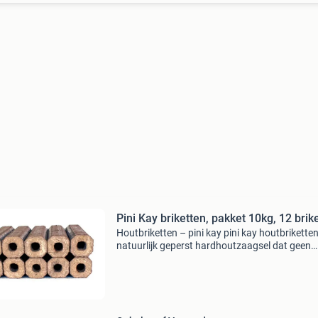
Pini Kay briketten, pakket 10kg, 12 brik
Houtbriketten – pini kay pini kay houtbriketten
natuurlijk geperst hardhoutzaagsel dat geen
kunstmatige stoffen bevat. Het product heeft
zeer hoge calorische waarde met behoud van
laag as