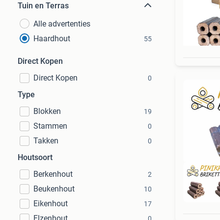
Tuin en Terras
Alle advertenties
Haardhout
55
Direct Kopen
Direct Kopen
0
Type
Blokken
19
Stammen
0
Takken
0
Houtsoort
Berkenhout
2
Beukenhout
10
Eikenhout
17
Elzenhout
0