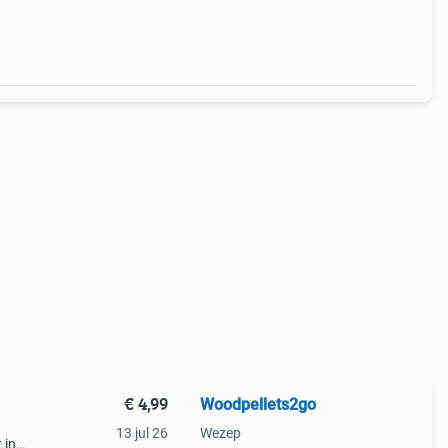
€ 4,99
Woodpellets2go
13 jul 26
Wezep
 in