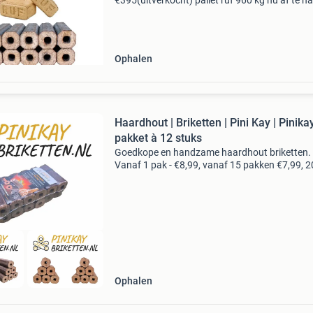
€395(uitverkocht) pallet ruf 960 kg nu af te ha
voor €340 pallet naaldhout pellets 1125 kg nu 
halen voor €470 pallet hardhout pel
Ophalen
Haardhout | Briketten | Pini Kay | Pinika
pakket à 12 stuks
Goedkope en handzame haardhout briketten.
Vanaf 1 pak - €8,99, vanaf 15 pakken €7,99, 2
pakken €7,49. Af te halen in het centraal gele
nieuwegein. Onze pini kay haardhout briketten
Ophalen