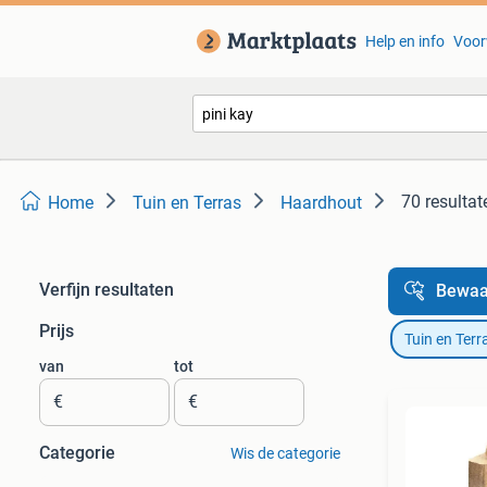
Help en info
Voor
70 resultat
Home
Tuin en Terras
Haardhout
Verfijn resultaten
Bewaa
Prijs
Tuin en Terr
van
tot
€
€
Categorie
Wis de categorie