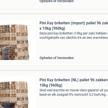
Ophalen of Verzenden
Pini Kay briketten (import) pallet 96 za
x 10kg (960kg)
Deze pini kay briketten (10kg per zak) hebben
vochtgehalte van slechts 6% en een warmtew
van 5,2 kwh/kg. De briketten zijn geperst uit b
en eik zaagsel, hebben een gat in het midden 
Ophalen of Verzenden
Pini Kay briketten (NL) pallet 96 zakken
10kg (960kg)
Snel veel warmte en mooie vlam geperst uit pu
beuk en eik zaagsel 5% restvocht 5,2 kwh/kg
geringe asresten makkelijk te stapelen ga naa
openhaardhout-gigant.nl en bekijk ons volledi
aanbod. Belle