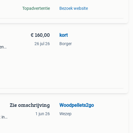
Topadvertentie
Bezoek website
€ 160,00
kort
26 jul 26
Borger
een
l of
ct
Zie omschrijving
Woodpellets2go
1 jun 26
Wezep
 in