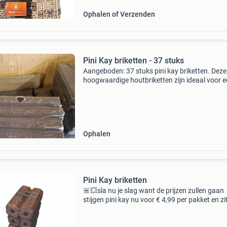
Ophalen of Verzenden
Pini Kay briketten - 37 stuks
Aangeboden: 37 stuks pini kay briketten. Deze
hoogwaardige houtbriketten zijn ideaal voor 
langdurige en schone verbranding in uw kache
open haard. Ze zijn compact en efficiënt, perfe
voor ee
Ophalen
Pini Kay briketten
🚨💥sla nu je slag want de prijzen zullen gaan
stijgen pini kay nu voor € 4,99 per pakket en zit
folie . - 10 Kg per pakket . - 12 Briketten in een
pakket . - In folie verpakt . - Eikenhout -