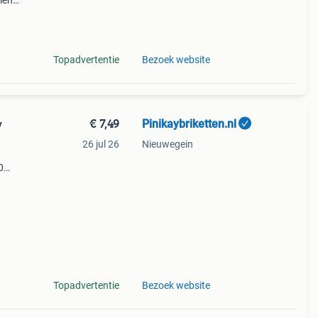
len
af te
Topadvertentie
Bezoek website
€ 7,49
Pinikaybriketten.nl
y
26 jul 26
Nieuwegein
0
gen
,
Topadvertentie
Bezoek website