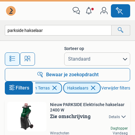
Hakselaars
Sorteer op
Alle afstanden…
Bewaar je zoekopdracht
Filters
Tuin en Terras
Hakselaars
Verwijder filters
Nieuw PARKSIDE Elektrische hakselaar
2400 W
Zie omschrijving
Details
Dagtopper
Winschoten
Vandaag