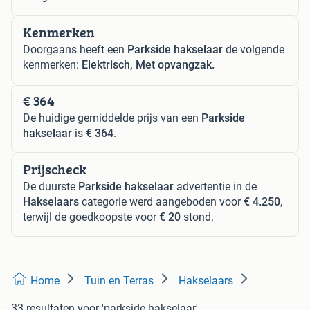
Kenmerken
Doorgaans heeft een
Parkside hakselaar
de volgende
kenmerken:
Elektrisch, Met opvangzak.
€ 364
De huidige gemiddelde prijs van een
Parkside
hakselaar
is
€ 364
.
Prijscheck
De duurste
Parkside hakselaar
advertentie in de
Hakselaars
categorie werd aangeboden voor
€ 4.250
,
terwijl de goedkoopste voor
€ 20
stond.
Home
Tuin en Terras
Hakselaars
33 resultaten
voor 'parkside hakselaar'