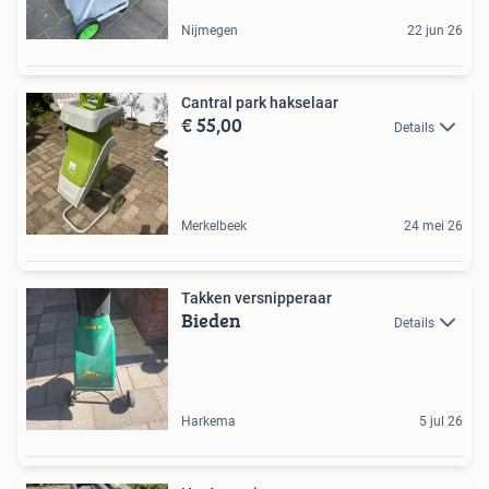
Nijmegen
22 jun 26
Cantral park hakselaar
€ 55,00
Details
Merkelbeek
24 mei 26
Takken versnipperaar
Bieden
Details
Harkema
5 jul 26