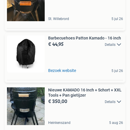
St. Willebrord
5 jul 26
Barbecuehoes Patton Kamado - 16 inch
€ 44,95
Details
Bezoek website
5 jul 26
Nieuwe KAMADO 16 Inch + Schort + XXL
Tools + Pan gietijzer
€ 350,00
Details
Heinkenszand
5 aug 26