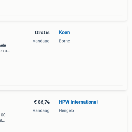
Gratis
Koen
Vandaag
Borne
nele
en of
€ 86,74
HPW International
Vandaag
Hengelo
100
um
n.
s en