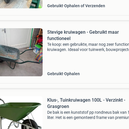
Gebruikt
Ophalen of Verzenden
Stevige kruiwagen - Gebruikt maar
functioneel
Te koop: een gebruikte, maar nog zeer functio
kruiwagen. Ideaal voor tuinwerk, bouwproject
andere klussen waarbij materialen verplaatst
moeten worden. De kruiwagen heeft duidelijke
gebruikssp
Gebruikt
Ophalen
Klus-, Tuinkruiwagen 100L - Verzinkt -
Grasgroen
De bak is een kunststof pp rondneus bak van 
liter. Het is een gemonteerd frame van premi
verzinkte ronde buis en voorzien van slijtsloffe
Wiel met 4ply band, kunststof velg, kogellager