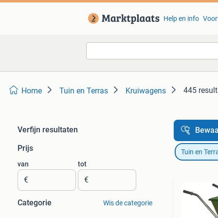
Help en info
Voor
445 resul
Home
Tuin en Terras
Kruiwagens
Verfijn resultaten
Bewaa
Prijs
Tuin en Terr
van
tot
€
€
Categorie
Wis de categorie