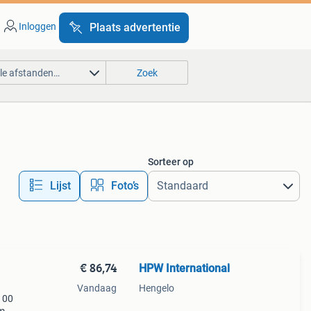
Inloggen
Plaats advertentie
lle afstanden…
Zoek
Sorteer op
Lijst
Foto’s
€ 86,74
HPW International
Vandaag
Hengelo
100