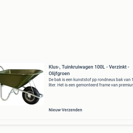
Klus-, Tuinkruiwagen 100L - Verzinkt -
Olijfgroen
De bak is een kunststof pp rondneus bak van 
liter. Het is een gemonteerd frame van premi
verzinkte ronde buis en voorzien van slijtsloffe
Wiel met 4ply band, kunststof velg, kogellager
bin
Nieuw
Verzenden