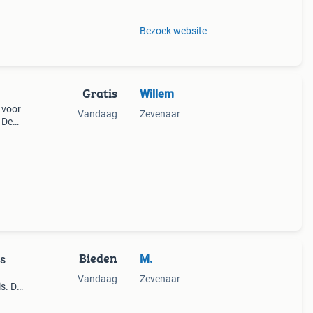
Bezoek website
Gratis
Willem
 voor
Vandaag
Zevenaar
 De
Bieden
M.
es
Vandaag
Zevenaar
s. De
en,