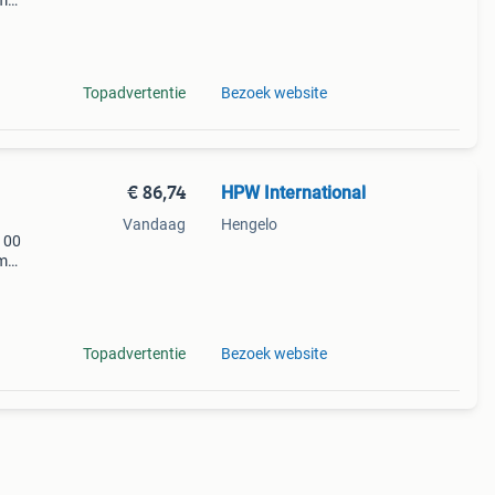
um
n.
s en
Topadvertentie
Bezoek website
€ 86,74
HPW International
Vandaag
Hengelo
100
um
n.
s en
Topadvertentie
Bezoek website