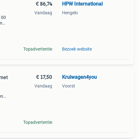
€ 86,74
HPW International
Vandaag
Hengelo
100
um
n.
s en
Topadvertentie
Bezoek website
€ 17,50
Kruiwagen4you
 met
Vandaag
Voorst
en
ar uw
85 €
Topadvertentie