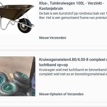
Klus-, Tuinkruiwagen 100L - Verzinkt -
Kastanjebruin
De bak is een kunststof pp rondneus bak van 
liter. Het is een gemonteerd frame van premi
verzinkte ronde buis en voorzien van slijtsloffe
Wiel met 4ply band, kunststof velg, kogellager
bin
Nieuw
Verzenden
Kruiwagenwielen4.80/4.00-8 compleet
luchtband op=op
Kruiwagen wiel met luchtband en binnenband
compleet wiel met as en bevestingsmateriaal 
stofkappen voor 17,50 € op=op verzenden na
adres is mogelijk, kosten van verzenden zijn 8,
Nieuw
Ophalen of Verzenden