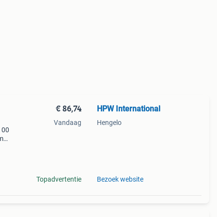
€ 86,74
HPW International
Vandaag
Hengelo
100
um
n.
s en
Topadvertentie
Bezoek website