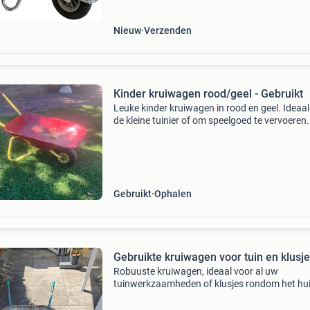
bin
Nieuw
Verzenden
Kinder kruiwagen rood/geel - Gebruikt
Leuke kinder kruiwagen in rood en geel. Ideaal
de kleine tuinier of om speelgoed te vervoeren.
kruiwagen is gebruikt en heeft wat lichte
roestplekjes, maar functioneert nog prima.
Gebruikt
Ophalen
Gebruikte kruiwagen voor tuin en klusj
Robuuste kruiwagen, ideaal voor al uw
tuinwerkzaamheden of klusjes rondom het hui
kruiwagen is gebruikt en heeft wat roestplekk
maar functioneert nog prima. Perfect voor het