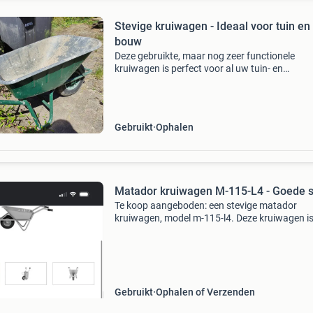
Stevige kruiwagen - Ideaal voor tuin en
bouw
Deze gebruikte, maar nog zeer functionele
kruiwagen is perfect voor al uw tuin- en
bouwprojecten. De kruiwagen heeft een stevig
frame en een ruime bak, ideaal voor het vervo
van zand, aarde, stene
Gebruikt
Ophalen
Matador kruiwagen M-115-L4 - Goede s
Te koop aangeboden: een stevige matador
kruiwagen, model m-115-l4. Deze kruiwagen i
gebruikt, maar verkeert nog in goede staat en
prima een volgende ronde mee. Ideaal voor
tuinwerk, verbouwingen
Gebruikt
Ophalen of Verzenden