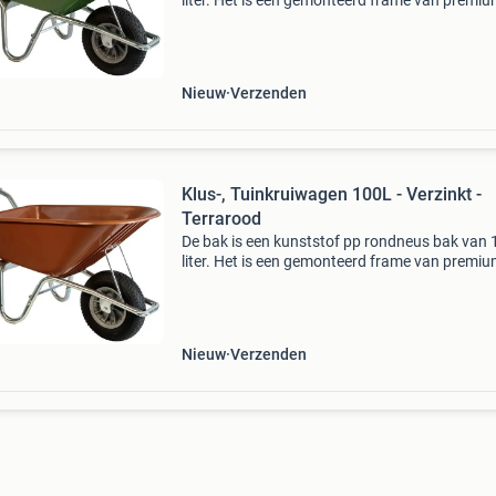
liter. Het is een gemonteerd frame van premi
verzinkte ronde buis en voorzien van slijtsloffe
Wiel met 4ply band, kunststof velg, kogellager
bin
Nieuw
Verzenden
Klus-, Tuinkruiwagen 100L - Verzinkt -
Terrarood
De bak is een kunststof pp rondneus bak van 
liter. Het is een gemonteerd frame van premi
verzinkte ronde buis en voorzien van slijtsloffe
Wiel met 4ply band, kunststof velg, kogellager
bin
Nieuw
Verzenden