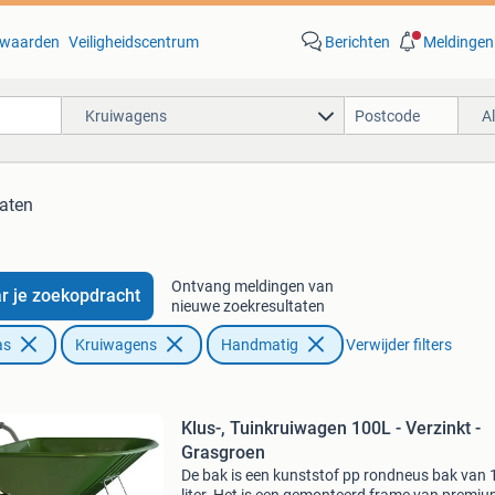
waarden
Veiligheidscentrum
Berichten
Meldingen
Kruiwagens
A
taten
Ontvang meldingen van
r je zoekopdracht
nieuwe zoekresultaten
as
Kruiwagens
Handmatig
Verwijder filters
Klus-, Tuinkruiwagen 100L - Verzinkt -
Grasgroen
De bak is een kunststof pp rondneus bak van 