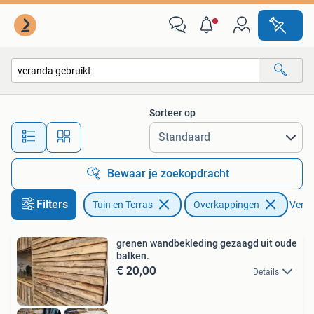
Overkappingen
Sorteer op
Alle afstanden…
Bewaar je zoekopdracht
Filters
Tuin en Terras
Overkappingen
Verwij
grenen wandbekleding gezaagd uit oude
balken.
€ 20,00
Details