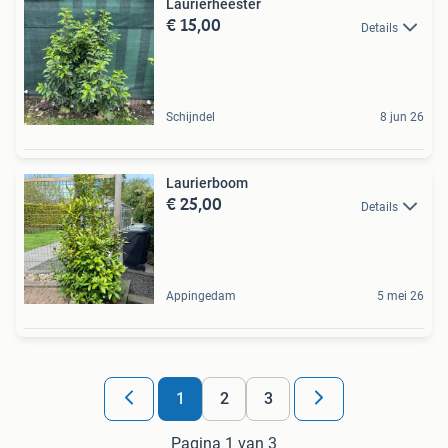
Laurierheester
€ 15,00
Details
Schijndel
8 jun 26
Laurierboom
€ 25,00
Details
Appingedam
5 mei 26
1
2
3
Pagina 1 van 3