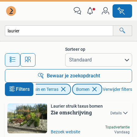
Planten | Bomen
Sorteer op
Alle afstanden…
Bewaar je zoekopdracht
Filters
Tuin en Terras
Bomen
Verwijder filters
Laurier struik taxus bomen
Zie omschrijving
Details
Topadvertentie
Bezoek website
Vandaag