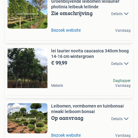
Groenblijvende leibomen leilaurier
photinia leibeuk leilinde
Zie omschrijving
Details
Bezoek website
Vandaag
lei laurier novita caucasica 340cm hoog
14-16 cm wintergroen
€ 99,99
Details
Dagtopper
Meterik
Vandaag
Leibomen, vormbomen en tuinbonsai
niwaki leiboom bonsai
Op aanvraag
Details
Bezoek website
Vandaag