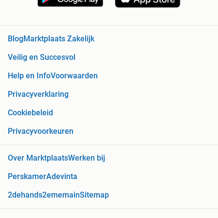
Blog
Marktplaats Zakelijk
Veilig en Succesvol
Help en Info
Voorwaarden
Privacyverklaring
Cookiebeleid
Privacyvoorkeuren
Over Marktplaats
Werken bij
Perskamer
Adevinta
2dehands
2ememain
Sitemap