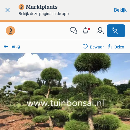
Bekijk
Bekijk deze pagina in de app
Terug
Bewaar
Delen