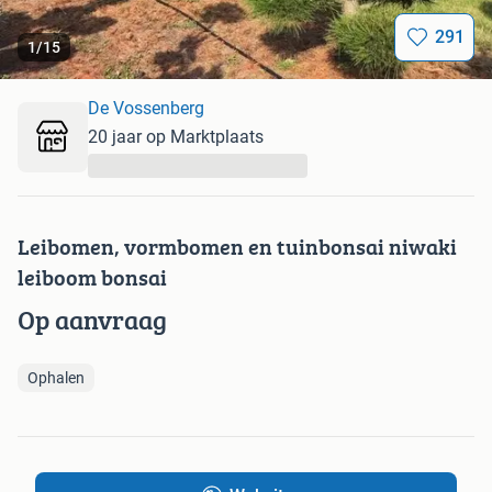
291
1
/
15
De Vossenberg
20 jaar op Marktplaats
...
Leibomen, vormbomen en tuinbonsai niwaki
leiboom bonsai
Op aanvraag
Ophalen