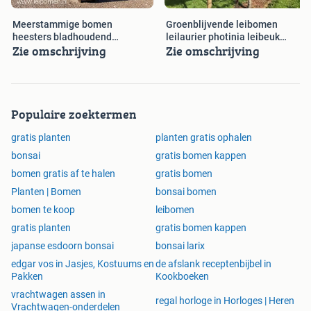
Meerstammige bomen
Groenblijvende leibomen
De Vossenberg
heesters bladhoudend
leilaurier photinia leibeuk
Kapelstraat 6a
Zie omschrijving
Zie omschrijving
krentenboom struik
leilinde
4731 SP Oudenbosch
Tel. : 06-15092791
www.leibomen.nl
www.tuinbonsai.nl
Populaire zoektermen
gratis planten
planten gratis ophalen
bonsai
gratis bomen kappen
bomen gratis af te halen
gratis bomen
Planten | Bomen
bonsai bomen
bomen te koop
leibomen
gratis planten
gratis bomen kappen
japanse esdoorn bonsai
bonsai larix
edgar vos in Jasjes, Kostuums en
de afslank receptenbijbel in
Pakken
Kookboeken
vrachtwagen assen in
regal horloge in Horloges | Heren
Vrachtwagen-onderdelen