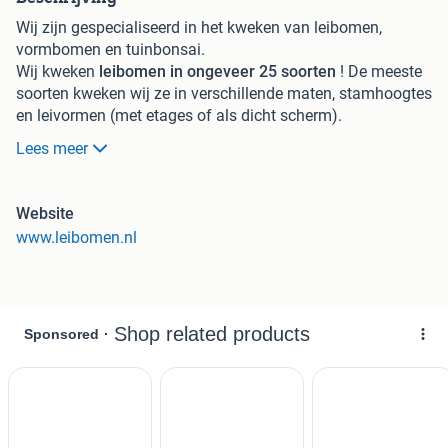
Wij zijn gespecialiseerd in het kweken van leibomen,
vormbomen en tuinbonsai.
Wij kweken
leibomen in ongeveer 25 soorten
! De meeste
soorten kweken wij ze in verschillende maten, stamhoogtes
en leivormen (met etages of als dicht scherm).
Lees meer
Er zijn verschillende soorten
leibomen
die een
mooie
bloesem
krijgen, zoals:
- Sierpeer in leivorm (Pyrus chanticleer). Deze behoudt lang
Website
het blad en krijgt na de winter een mooie witte bloesem.
www.leibomen.nl
- Magnolia in leivorm (Beverboom). Dez e krijgen mooie
witte of rose bloemen in april-mei. NIEUW !
- Cornus in leivorm (Japanse grootbloemige kornoelje).
Deze krijgt een mooie rose bloesem in mei - juni. NIEUW !
Ook de Photinia (glansmispel) en de Prunus (laurier)
krijgen een bloesem, maar bij deze soorten zit de
meerwaarde vooral in het behouden van het blad in de
winter.