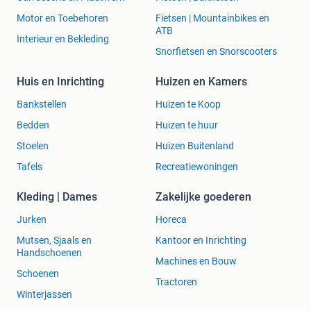
Motor en Toebehoren
Fietsen | Mountainbikes en
ATB
Interieur en Bekleding
Snorfietsen en Snorscooters
Huis en Inrichting
Huizen en Kamers
Bankstellen
Huizen te Koop
Bedden
Huizen te huur
Stoelen
Huizen Buitenland
Tafels
Recreatiewoningen
Kleding | Dames
Zakelijke goederen
Jurken
Horeca
Mutsen, Sjaals en
Kantoor en Inrichting
Handschoenen
Machines en Bouw
Schoenen
Tractoren
Winterjassen