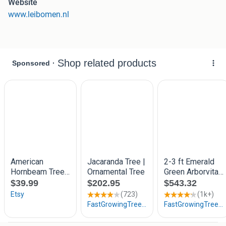
Website
- Sierpeer in leivorm (Pyrus chanticleer). Deze behoudt lang
www.leibomen.nl
het blad en krijgt na de winter een mooie witte bloesem.
- Magnolia in leivorm (Beverboom). Dez e krijgen mooie
witte of rose bloemen in april-mei. NIEUW !
- Cornus in leivorm (Japanse grootbloemige kornoelje).
Deze krijgt een mooie rose bloesem in mei - juni. NIEUW !
Ook de Photinia (glansmispel) en de Prunus (laurier)
krijgen een bloesem, maar bij deze soorten zit de
meerwaarde vooral in het behouden van het blad in de
winter.
Groenblijvende leibomen
kweken wij in verschillende
soorten, zoals:
- Leilaurier in twee soorten (Prunus Caucasia en Prunus
lusitanica / Portugese laurier). Deze behouden het blad in
de winter en krijgen daarnaast nog een witte bloesem.
- Leiconiferen in verschillende soorten en maten
- Elaeagnus (olijfwilg), deze leiboom heeft groen blad met
een grijze onderkant en is bladhoudend. Krijgt een fijne