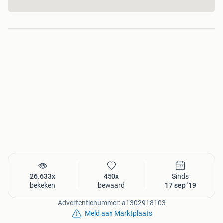
verschillende maten en prijsklassen . Het beste kunt u
daarom eens vrijblijvend komen kijken op onze kwekerij.
Dan kunt u de verschillende soorten zien en kunnen wij u
beter in advies voorzien. Ook kunt u bij onze
uw eigen
bomen uitzoeken
.
Daarnaast kweken wij een breed assortiment
vormbomen
zoals:
- Dakbomen in verschillende soorten en maten. Niet alleen
dakplataan, maar ook dakliquidambar (amberboom),
daksierpeer, dakmoerbei, etc.
- Blokbomen. Wij kweken mooie volwassen beuken met
blok op stam. Niet van die dunne boompjes, maar oude
volwassen blokbomen !!
- Knotplatanen. Deze mooie oude knotplatanen zijn 20-50
jaar oud en hebben een prachtige karakteristieke vorm en
mooie bast.
26.633x
450x
Sinds
bekeken
bewaard
17 sep '19
Tot slot hebben wij een
groot
assortiment
tuinbonsai
.
Advertentienummer: a1302918103
Naast veel eigen kweek hebben wij ook een grote aanbod
Meld aan Marktplaats
japanse import bonsai
. Wij hebben bonsai onder andere in