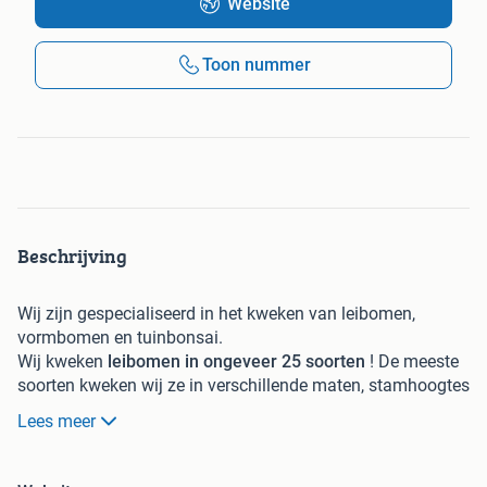
Website
Toon nummer
Beschrijving
Wij zijn gespecialiseerd in het kweken van leibomen,
vormbomen en tuinbonsai.
Wij kweken
leibomen in ongeveer 25 soorten
! De meeste
soorten kweken wij ze in verschillende maten, stamhoogtes
en leivormen (met etages of als dicht scherm).
Lees meer
Er zijn verschillende soorten
leibomen
die een
mooie
bloesem
krijgen, zoals: