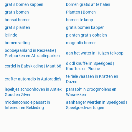
www.tuinbonsai.nl
gratis bomen kappen
bomen gratis af te halen
gratis bomen
Planten | Bomen
bonsai bomen
bomen te koop
gratis planten
gratis bomen kappen
leilinde
planten gratis ophalen
bomen veiling
magnolia bomen
bobbejaanland in Recreatie |
aan het water in Huizen te koop
Pretparken en Attractieparken
diddl knuffel in Speelgoed |
cordel in Babykleding | Maat 68
Knuffels en Pluche
te riele vaassen in Kratten en
crafter autoradio in Autoradio's
Dozen
lepeltjes schoonhoven in Antiek |
parasol* in Droogmolens en
Goud en Zilver
Wasrekken
middenconsole passat in
aanhanger wierden in Speelgoed |
Interieur en Bekleding
Speelgoedvoertuigen