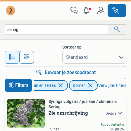
Planten | Bomen
Sorteer op
Alle afstanden…
Bewaar je zoekopdracht
Filters
Tuin en Terras
Bomen
Verwijder filters
Syringa vulgaris / josikae / chinensis
Sering
Zie omschrijving
Details
Topadvertentie
Ruinen
30 jul 26