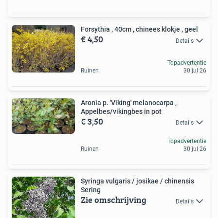
Forsythia , 40cm , chinees klokje , geel
€ 4,50
Details
Topadvertentie
Ruinen
30 jul 26
Aronia p. 'Viking' melanocarpa ,
Appelbes/vikingbes in pot
€ 3,50
Details
Topadvertentie
Ruinen
30 jul 26
Syringa vulgaris / josikae / chinensis
Sering
Zie omschrijving
Details