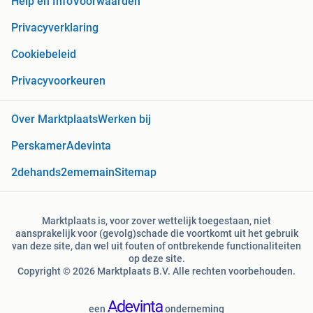
Help en Info
Voorwaarden
Privacyverklaring
Cookiebeleid
Privacyvoorkeuren
Over Marktplaats
Werken bij
Perskamer
Adevinta
2dehands
2ememain
Sitemap
Marktplaats is, voor zover wettelijk toegestaan, niet
aansprakelijk voor (gevolg)schade die voortkomt uit het gebruik
van deze site, dan wel uit fouten of ontbrekende functionaliteiten
op deze site.
Copyright © 2026 Marktplaats B.V. Alle rechten voorbehouden.
een
onderneming