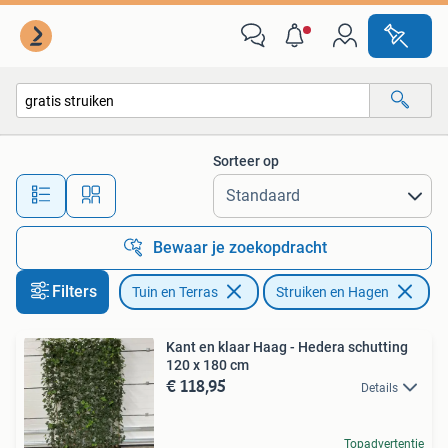
Planten | Struiken en Hagen
Sorteer op
Alle afstanden…
Bewaar je zoekopdracht
Filters
Tuin en Terras
Struiken en Hagen
Ve
Kant en klaar Haag - Hedera schutting
120 x 180 cm
€ 118,95
Details
Topadvertentie