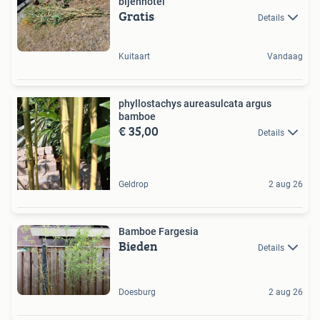
bijenhotel
Gratis
Details
Kuitaart
Vandaag
phyllostachys aureasulcata argus
bamboe
€ 35,00
Details
Geldrop
2 aug 26
Bamboe Fargesia
Bieden
Details
Doesburg
2 aug 26