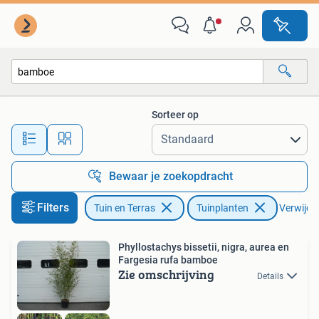
Planten | Tuinplanten
Sorteer op
Alle afstanden…
Bewaar je zoekopdracht
Filters
Tuin en Terras
Tuinplanten
Verwijder
Phyllostachys bissetii, nigra, aurea en
Fargesia rufa bamboe
Zie omschrijving
Details