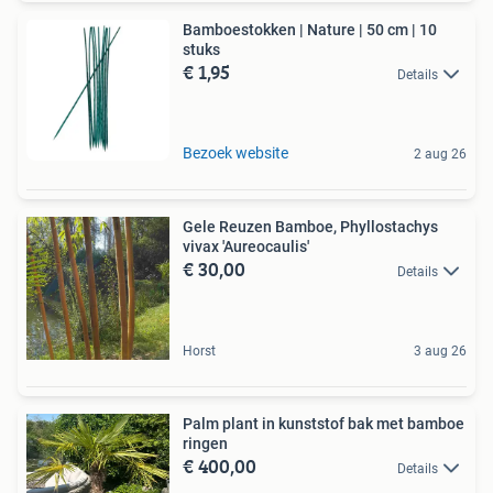
Bamboestokken | Nature | 50 cm | 10
stuks
€ 1,95
Details
Bezoek website
2 aug 26
Gele Reuzen Bamboe, Phyllostachys
vivax 'Aureocaulis'
€ 30,00
Details
Horst
3 aug 26
Palm plant in kunststof bak met bamboe
ringen
€ 400,00
Details