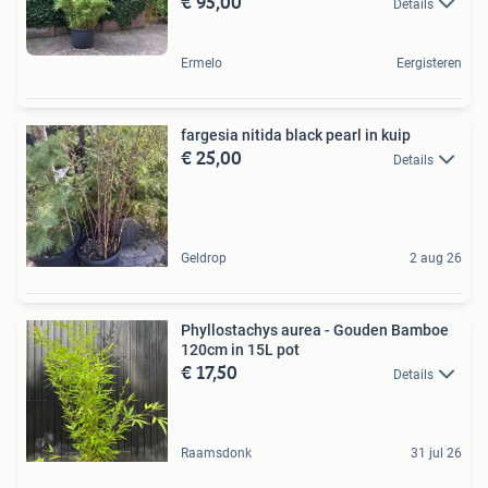
€ 95,00
Details
Ermelo
Eergisteren
fargesia nitida black pearl in kuip
€ 25,00
Details
Geldrop
2 aug 26
Phyllostachys aurea - Gouden Bamboe
120cm in 15L pot
€ 17,50
Details
Raamsdonk
31 jul 26