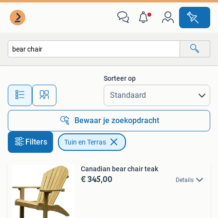
Tuin en Terras
Sorteer op
Alle afstanden…
Bewaar je zoekopdracht
Filters
Tuin en Terras
Canadian bear chair teak
€ 345,00
Details