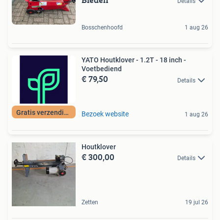
Details
Bosschenhoofd
1 aug 26
YATO Houtklover - 1.2T - 18 inch -
Voetbediend
€ 79,50
Details
Gratis verzending
Bezoek website
1 aug 26
Houtklover
€ 300,00
Details
Zetten
19 jul 26