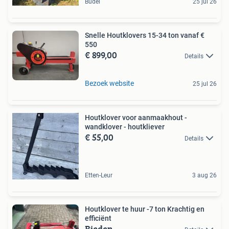
Budel
25 jul 26
Snelle Houtklovers 15-34 ton vanaf €
550
€ 899,00
Details
Bezoek website
25 jul 26
Houtklover voor aanmaakhout -
wandklover - houtkliever
€ 55,00
Details
Etten-Leur
3 aug 26
Houtklover te huur -7 ton Krachtig en
efficiënt
Bieden