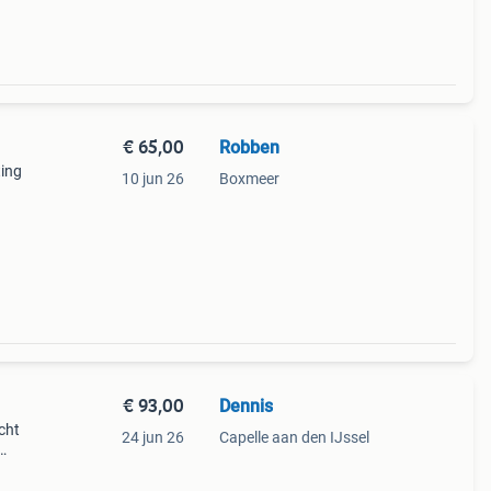
€ 65,00
Robben
ting
10 jun 26
Boxmeer
€ 93,00
Dennis
cht
24 jun 26
Capelle aan den IJssel
bijna