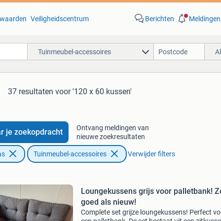
waarden
Veiligheidscentrum
Berichten
Meldingen
Tuinmeubel-accessoires
A
37 resultaten
voor '120 x 60 kussen'
Ontvang meldingen van
r je zoekopdracht
nieuwe zoekresultaten
as
Tuinmeubel-accessoires
Verwijder filters
Loungekussens grijs voor palletbank! Z
goed als nieuw!
Complete set grijze loungekussens! Perfect vo