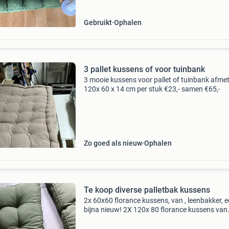
katoen en
Gebruikt
Ophalen
3 pallet kussens of voor tuinbank
3 mooie kussens voor pallet of tuinbank afme
120x 60 x 14 cm per stuk €23,- samen €65,-
Zo goed als nieuw
Ophalen
Te koop diverse palletbak kussens
2x 60x60 florance kussens, van , leenbakker, e
bijna nieuw! 2X 120x 80 florance kussens van
leenbakker echt bijna nieuw! 1X mika 120x 40 
nieuw! Nieuwprijs totaal was €,270