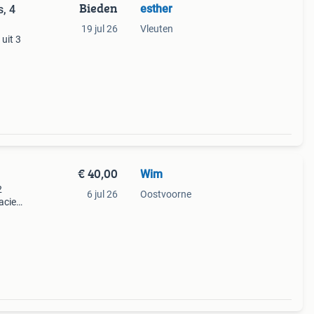
Bieden
esther
s, 4
19 jul 26
Vleuten
uit 3
erg
kken
€ 40,00
Wim
2
6 jul 26
Oostvoorne
aciet