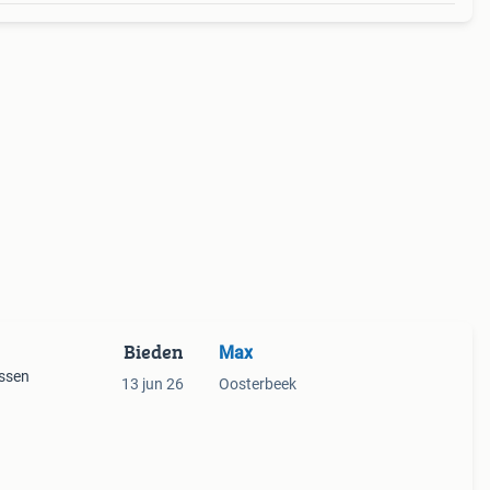
Bieden
Max
ussen
13 jun 26
Oosterbeek