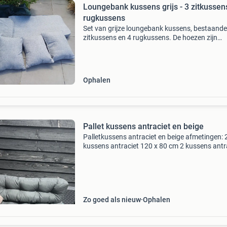
Loungebank kussens grijs - 3 zitkussen
rugkussens
Set van grijze loungebank kussens, bestaande 
zitkussens en 4 rugkussens. De hoezen zijn
afritsbaar en kunnen gewassen worden, wat 
praktisch is. Er zitten momenteel een paar vle
in de sto
Ophalen
Pallet kussens antraciet en beige
Palletkussens antraciet en beige afmetingen: 
kussens antraciet 120 x 80 cm 2 kussens antr
120 x 40 cm 2 kussens beige 60 x 40 cm
Zo goed als nieuw
Ophalen