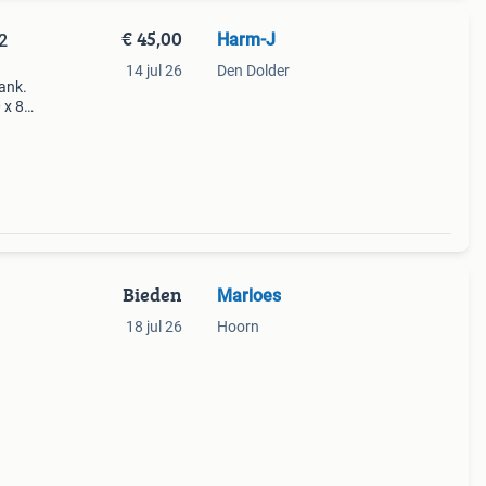
€ 45,00
Harm-J
2
14 jul 26
Den Dolder
ank.
 x 80
60 x
 tot
Bieden
Marloes
18 jul 26
Hoorn