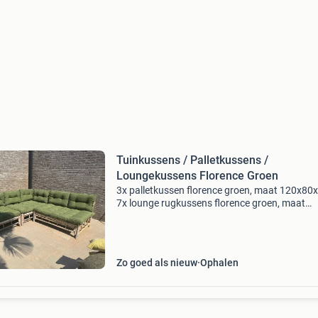
Tuinkussens / Palletkussens /
Loungekussens Florence Groen
3x palletkussen florence groen, maat 120x80
7x lounge rugkussens florence groen, maat
60x43x10 de kussens zijn slechts enkele keren
gebruikt
Zo goed als nieuw
Ophalen