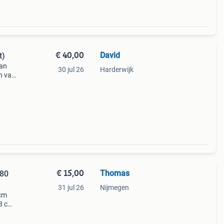
€ 40,00
David
t)
van
30 jul 26
Harderwijk
en van
sens
bank
€ 15,00
Thomas
x80
31 jul 26
Nijmegen
 cm
3 cm.
et
50%