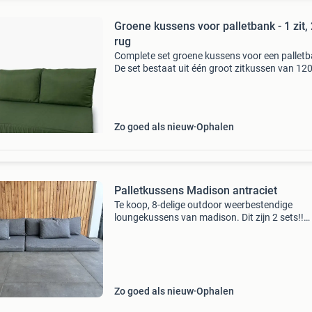
Groene kussens voor palletbank - 1 zit, 
rug
Complete set groene kussens voor een palletb
De set bestaat uit één groot zitkussen van 120
cm en twee comfortabele rugkussens van elk 
40 cm. Ideaal om uw palletbank om te toveren
ee
Zo goed als nieuw
Ophalen
Palletkussens Madison antraciet
Te koop, 8-delige outdoor weerbestendige
loungekussens van madison. Dit zijn 2 sets!!
Bestaande uit 2x zitkussen 120x80 en 6x
rugkussen 60x43cm. Deze 8-delige set heeft
stevige zitkussens gecombineerd
Zo goed als nieuw
Ophalen