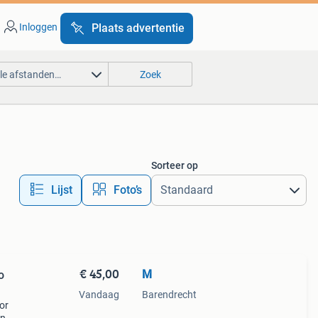
Inloggen
Plaats advertentie
lle afstanden…
Zoek
Sorteer op
Lijst
Foto’s
€ 45,00
M
o
Vandaag
Barendrecht
or