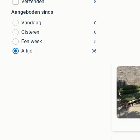
Verzenden
8
Aangeboden sinds
Vandaag
0
Gisteren
0
Een week
5
Altijd
36