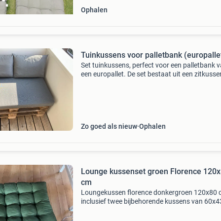
Ophalen
Tuinkussens voor palletbank (europalle
Set tuinkussens, perfect voor een palletbank 
een europallet. De set bestaat uit een zitkuss
120 x 80 x 10 cm en twee bijpassende rugkus
van elk 60 x 40 x 16 cm. Ideaal om een pallet
Zo goed als nieuw
Ophalen
Lounge kussenset groen Florence 120
cm
Loungekussen florence donkergroen 120x80
inclusief twee bijbehorende kussens van 60x4
Dit is een comfortabel loungekussenset van h
merk florence. Materiaal: het is gemaakt van 