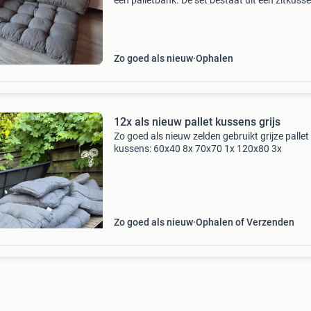
een palletbank. De set bestaat uit een zitkuss
van 120x80x8 cm, twee rugkussens van 60x4
en 1 zitkussen van 80x43 cm. Ideaal om je
buitenruimte om
Zo goed als nieuw
Ophalen
12x als nieuw pallet kussens grijs
Zo goed als nieuw zelden gebruikt grijze pallet
kussens: 60x40 8x 70x70 1x 120x80 3x
Zo goed als nieuw
Ophalen of Verzenden