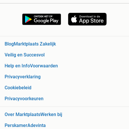
Blog
Marktplaats Zakelijk
Veilig en Succesvol
Help en Info
Voorwaarden
Privacyverklaring
Cookiebeleid
Privacyvoorkeuren
Over Marktplaats
Werken bij
Perskamer
Adevinta