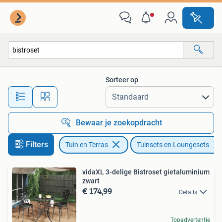
Tuinsets en Loungesets
Sorteer op
Alle afstanden…
Bewaar je zoekopdracht
Filters
Tuin en Terras
Tuinsets en Loungesets
vidaXL 3-delige Bistroset gietaluminium
zwart
€ 174,99
Details
Topadvertentie