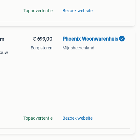
Topadvertentie
Bezoek website
€ 699,00
Phoenix Woonwarenhuis
um
Eergisteren
Mijnsheerenland
 touw
ons
me
Topadvertentie
Bezoek website