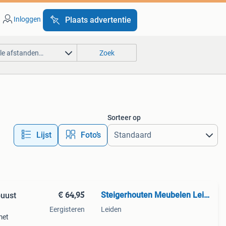
Inloggen
Plaats advertentie
lle afstanden…
Zoek
Sorteer op
Lijst
Foto’s
€ 64,95
Steigerhouten Meubelen Leiden
buust
Eergisteren
Leiden
met