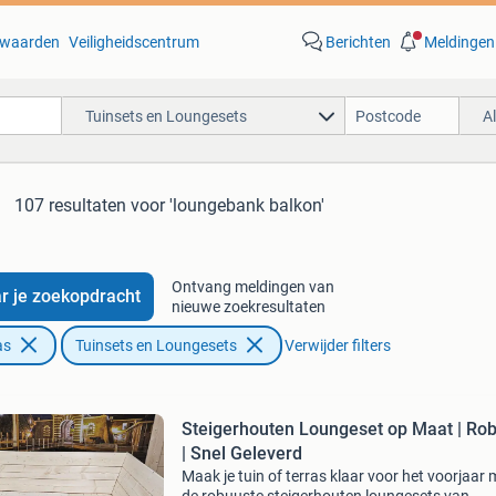
waarden
Veiligheidscentrum
Berichten
Meldingen
Tuinsets en Loungesets
A
107 resultaten
voor 'loungebank balkon'
Ontvang meldingen van
r je zoekopdracht
nieuwe zoekresultaten
as
Tuinsets en Loungesets
Verwijder filters
Steigerhouten Loungeset op Maat | Ro
| Snel Geleverd
Maak je tuin of terras klaar voor het voorjaar 