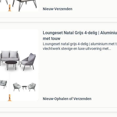
ratis levering
Nieuw
Verzenden
Loungeset Natal Grijs 4-delig | Alumini
met touw
Loungeset natal grijs 4-delig | aluminium met
vlechtwerk stevige en luxe uitvoering met
kwalitatief hoogwaardige afwerking 2- perso
bank en 2 stoelen lichtgewicht aluminium fra
(roestvrij) d
jna uitverkocht
Nieuw
Ophalen of Verzenden