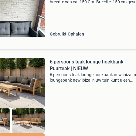
breedte van ca. 150 Cm. Breedte: 150 cm gesc
voor balkon, terras of veranda zwart/grijs
wicker/rattan inclusief zit- en rugkussens
comfortabel en stevig
Gebruikt
Ophalen
6 persoons teak lounge hoekbank |
Puurteak | NIEUW
6 persoons teak lounge hoekbank new ibiza m
loungebank new ibiza in uw tuin kunt u een
ontspannen tijd hebben met uw familie en vri
Bij deze teak loungebank kunt u gemakkelijk l
modules bi