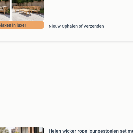
laxen in luxe!
Nieuw
Ophalen of Verzenden
Helen wicker rope loungestoelen set m