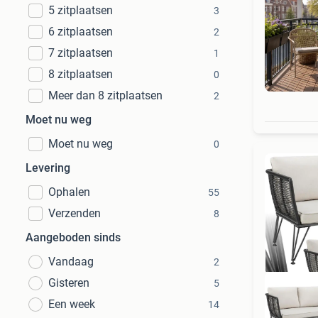
5 zitplaatsen
3
6 zitplaatsen
2
7 zitplaatsen
1
8 zitplaatsen
0
Meer dan 8 zitplaatsen
2
Moet nu weg
Moet nu weg
0
Levering
Ophalen
55
Verzenden
8
Aangeboden sinds
Vandaag
2
Gisteren
5
Een week
14