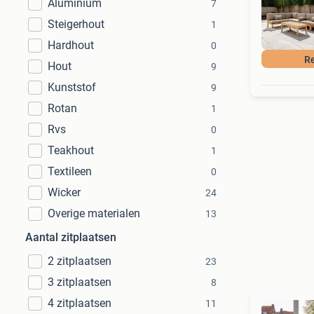
Aluminium
7
Steigerhout
1
Hardhout
0
Re
Hout
9
Kunststof
9
Rotan
1
Rvs
0
Teakhout
1
Textileen
0
Wicker
24
Overige materialen
13
Aantal zitplaatsen
2 zitplaatsen
23
3 zitplaatsen
8
4 zitplaatsen
11