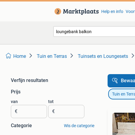
Help en info
Voor
Home
Tuin en Terras
Tuinsets en Loungesets
Verfijn resultaten
Bewaa
Prijs
Tuin en Terr
van
tot
€
€
Categorie
Wis de categorie