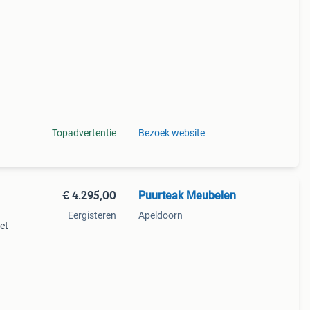
 set
e
Topadvertentie
Bezoek website
€ 4.295,00
Puurteak Meubelen
Eergisteren
Apeldoorn
et
enden.
osse