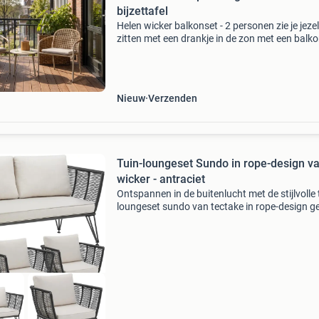
bijzettafel
Helen wicker balkonset - 2 personen zie je jezel
zitten met een drankje in de zon met een balk
voor 2 personen? Deze compacte loungeset 
van elk balkon of klein terras direct een fijne z
Nieuw
Verzenden
Tuin-loungeset Sundo in rope-design v
wicker - antraciet
Ontspannen in de buitenlucht met de stijlvolle 
loungeset sundo van tectake in rope-design ge
je tuin of balkon een uitnodigende en gezellige
sfeer. De set bestaat uit een bank en twee lou