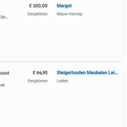
€ 100,00
Margot
Eergisteren
Nieuw-Vennep
 De
s nog
an
€ 64,95
Steigerhouten Meubelen Leiden
buust
Eergisteren
Leiden
met
 set
e