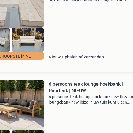
de robuuste steigerhouten loungesets van
steigerhouten meubelen leiden. Wij maken elke
met de hand in onze eigen werkplaats, zodat j
verzekerd b
DKOOPSTE in NL
Nieuw
Ophalen of Verzenden
6 persoons teak lounge hoekbank |
Puurteak | NIEUW
6 persoons teak lounge hoekbank new ibiza m
loungebank new ibiza in uw tuin kunt u een
ontspannen tijd hebben met uw familie en vri
Bij deze teak loungebank kunt u gemakkelijk l
modules bi