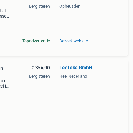
Eergisteren
Opheusden
f al
onset
maakt
Topadvertentie
Bezoek website
€ 354,90
TecTake GmbH
an
Eergisteren
Heel Nederland
tuin-
ef je
nge