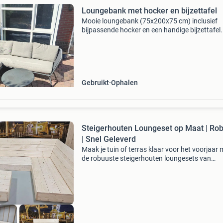
Loungebank met hocker en bijzettafel
Mooie loungebank (75x200x75 cm) inclusief
bijpassende hocker en een handige bijzettafel.
kussenhoezen kunnen gewassen worden, dit i
niet gedaan. Op de bijzettafel zit een afdruk v
een waterp
Gebruikt
Ophalen
Steigerhouten Loungeset op Maat | Ro
| Snel Geleverd
Maak je tuin of terras klaar voor het voorjaar 
de robuuste steigerhouten loungesets van
steigerhouten meubelen leiden. Wij maken elke
met de hand in onze eigen werkplaats, zodat j
verzekerd b