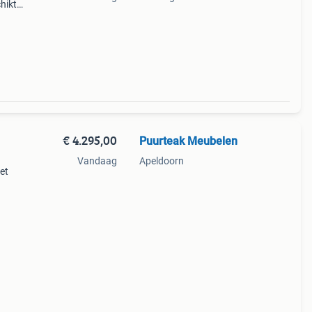
hikt
€ 4.295,00
Puurteak Meubelen
Vandaag
Apeldoorn
et
enden.
osse