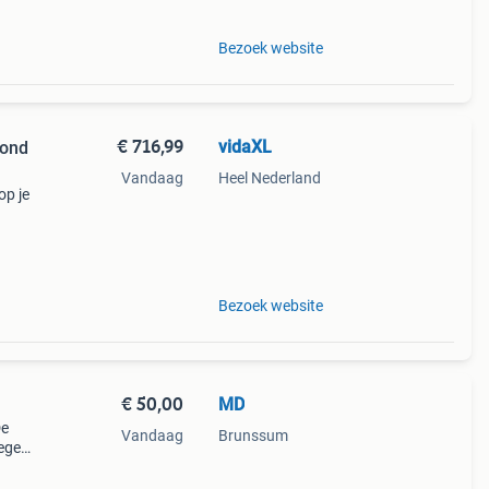
Bezoek website
€ 716,99
vidaXL
rond
Vandaag
Heel Nederland
op je
n te
Bezoek website
€ 50,00
MD
De
Vandaag
Brunssum
regen