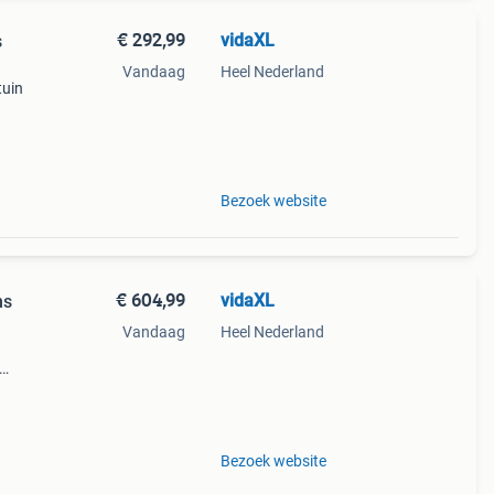
€ 292,99
vidaXL
s
Vandaag
Heel Nederland
tuin
n te
Bezoek website
€ 604,99
vidaXL
ns
Vandaag
Heel Nederland
aar
ichte
Bezoek website