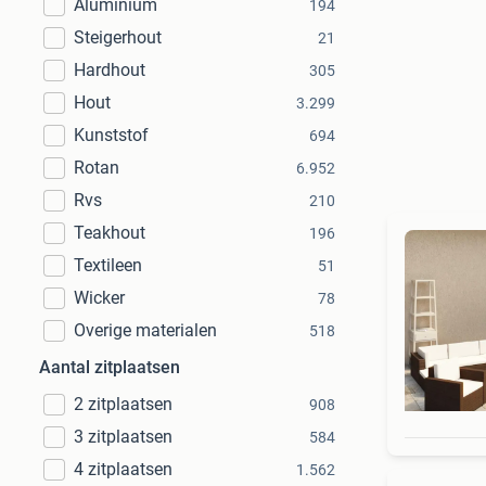
Aluminium
194
Steigerhout
21
Hardhout
305
Hout
3.299
Kunststof
694
Rotan
6.952
Rvs
210
Teakhout
196
Textileen
51
Wicker
78
Overige materialen
518
Aantal zitplaatsen
2 zitplaatsen
908
3 zitplaatsen
584
4 zitplaatsen
1.562