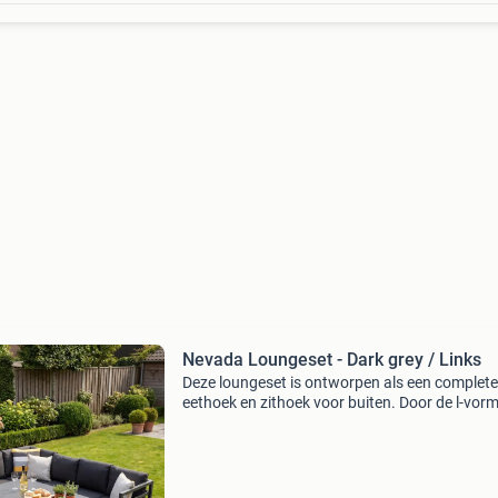
Nevada Loungeset - Dark grey / Links
Deze loungeset is ontworpen als een complete
eethoek en zithoek voor buiten. Door de l-vor
opstelling van de bank, die een totale lengte v
ruim twee meter aan de ene kant en bijna
tweeënhalve me