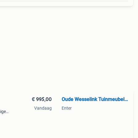
€ 995,00
Oude Wesselink Tuinmeubelen
Vandaag
Enter
mige
an