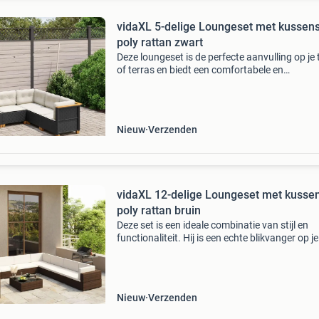
vidaXL 5-delige Loungeset met kussen
poly rattan zwart
Deze loungeset is de perfecte aanvulling op je 
of terras en biedt een comfortabele en
uitnodigende ruimte om met familie en vriende
kletsen of gewoon buiten te ontspannen en te
genieten. Duur
Nieuw
Verzenden
vidaXL 12-delige Loungeset met kusse
poly rattan bruin
Deze set is een ideale combinatie van stijl en
functionaliteit. Hij is een echte blikvanger op je
terras of in je tuin. De loungeset kan het hele j
door buiten worden gebruikt. Door het waterd
Nieuw
Verzenden