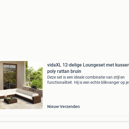
vidaXL 12-delige Loungeset met kusse
poly rattan bruin
Deze set is een ideale combinatie van stijl en
functionaliteit. Hij is een echte blikvanger op je
terras of in je tuin. De loungeset kan het hele j
door buiten worden gebruikt. Door het waterd
Nieuw
Verzenden