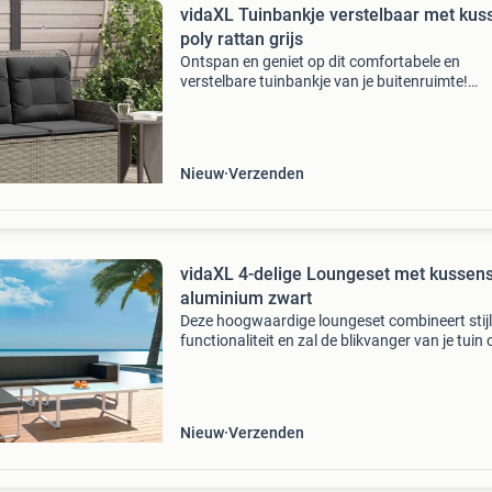
vidaXL Tuinbankje verstelbaar met kus
poly rattan grijs
Ontspan en geniet op dit comfortabele en
verstelbare tuinbankje van je buitenruimte!
Duurzaam materiaal: pe-rattan, ook wel poly r
genoemd, is een sterke, onderhoudsarme kuns
die lijkt op na
Nieuw
Verzenden
vidaXL 4-delige Loungeset met kussen
aluminium zwart
Deze hoogwaardige loungeset combineert stij
functionaliteit en zal de blikvanger van je tuin 
terras worden. De complete meubelset is
ontworpen om het hele jaar door buitenshuis
gebruikt te kun
Nieuw
Verzenden