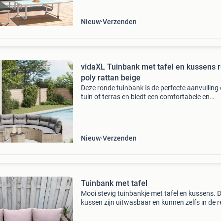
gebruikt te kun
Nieuw
Verzenden
vidaXL Tuinbank met tafel en kussens 
poly rattan beige
Deze ronde tuinbank is de perfecte aanvulling 
tuin of terras en biedt een comfortabele en
uitnodigende ruimte om met familie en vriende
kletsen of gewoon buiten te ontspannen en te
genieten.
Nieuw
Verzenden
Tuinbank met tafel
Mooi stevig tuinbankje met tafel en kussens. 
kussen zijn uitwasbaar en kunnen zelfs in de 
blijven liggen. Vaste prijs €50