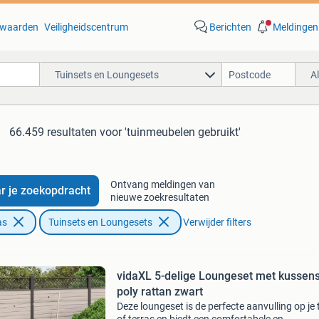
waarden
Veiligheidscentrum
Berichten
Meldingen
Tuinsets en Loungesets
A
66.459 resultaten
voor 'tuinmeubelen gebruikt'
Ontvang meldingen van
r je zoekopdracht
nieuwe zoekresultaten
as
Tuinsets en Loungesets
Verwijder filters
vidaXL 5-delige Loungeset met kussen
poly rattan zwart
Deze loungeset is de perfecte aanvulling op je 