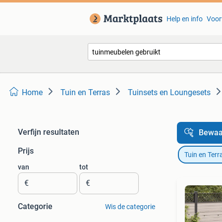
Help en info
Voor
Home
Tuin en Terras
Tuinsets en Loungesets
Verfijn resultaten
Bewaa
Prijs
Tuin en Terr
van
tot
€
€
Categorie
Wis de categorie