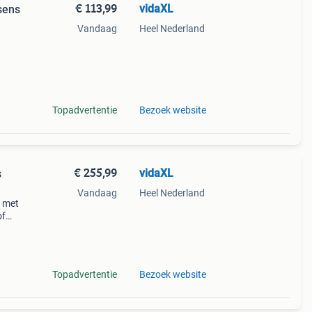
€ 113,99
vidaXL
sens
Vandaag
Heel Nederland
attan
tstof
Topadvertentie
Bezoek website
€ 255,99
vidaXL
s
Vandaag
Heel Nederland
l met
of
Topadvertentie
Bezoek website