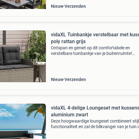
Nieuw
Verzenden
vidaXL Tuinbankje verstelbaar met kus
poly rattan grijs
Ontspan en geniet op dit comfortabele en
verstelbare tuinbankje van je buitenruimte!
Duurzaam materiaal: pe-rattan, ook wel poly r
genoemd, is een sterke, onderhoudsarme kuns
die lijkt op na
Nieuw
Verzenden
vidaXL 4-delige Loungeset met kussen
aluminium zwart
Deze hoogwaardige loungeset combineert stij
functionaliteit en zal de blikvanger van je tuin 
terras worden. De complete meubelset is
ontworpen om het hele jaar door buitenshuis