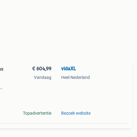
€ 604,99
vidaXL
ns
Vandaag
Heel Nederland
aar
ichte
Topadvertentie
Bezoek website