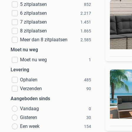
5 zitplaatsen
852
6 zitplaatsen
2.217
7 zitplaatsen
1.451
8 zitplaatsen
1.865
Meer dan 8 zitplaatsen
2.585
Moet nu weg
Moet nu weg
1
Levering
Ophalen
485
Verzenden
90
Aangeboden sinds
Vandaag
0
Gisteren
30
Een week
154