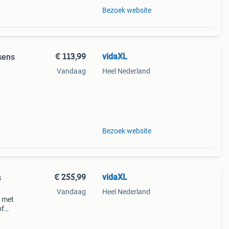
Bezoek website
€ 113,99
vidaXL
sens
Vandaag
Heel Nederland
attan
tstof
Bezoek website
€ 255,99
vidaXL
s
Vandaag
Heel Nederland
l met
of