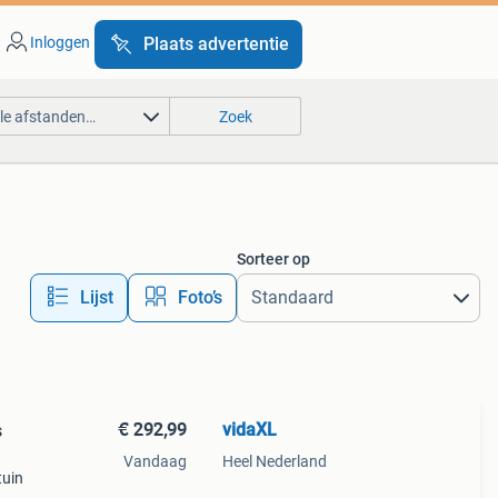
Inloggen
Plaats advertentie
lle afstanden…
Zoek
Sorteer op
Lijst
Foto’s
€ 292,99
vidaXL
s
Vandaag
Heel Nederland
tuin