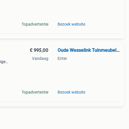
n te
Topadvertentie
Bezoek website
€ 995,00
Oude Wesselink Tuinmeubelen
Vandaag
Enter
mige
an
Topadvertentie
Bezoek website