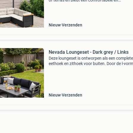
of terras en biedt een comfortabele en
uitnodigende ruimte om met familie en vriende
kletsen of gewoon buiten te ontspannen en te
genieten. Duur
Nieuw
Verzenden
Nevada Loungeset - Dark grey / Links
Deze loungeset is ontworpen als een complete
eethoek en zithoek voor buiten. Door de l-vor
opstelling van de bank, die een totale lengte v
ruim twee meter aan de ene kant en bijna
tweeënhalve me
Nieuw
Verzenden