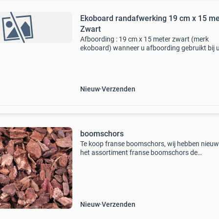
Ekoboard randafwerking 19 cm x 15 me
Zwart
Afboording : 19 cm x 15 meter zwart (merk
ekoboard) wanneer u afboording gebruikt bij
vijver, langs uw gazon, moestuin of tuinpad d
wilt u dat uiteraard duurzaam, eenvoudig en
praktisch doen. Daa
Nieuw
Verzenden
boomschors
Te koop franse boomschors, wij hebben nieuw
het assortiment franse boomschors de
boomschors is zeer geschikt voor decoratie in
tuin ook is het zeer geschikt tegen het onkruid 
tuin ook is dit
Nieuw
Verzenden