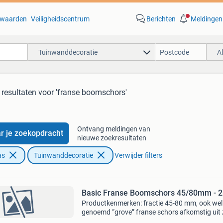
waarden
Veiligheidscentrum
Berichten
Meldingen
Tuinwanddecoratie
A
 resultaten
voor 'franse boomschors'
Ontvang meldingen van
r je zoekopdracht
nieuwe zoekresultaten
as
Tuinwanddecoratie
Verwijder filters
Basic Franse Boomschors 45/80mm - 
Productkenmerken: fractie 45-80 mm, ook wel
genoemd “grove” franse schors afkomstig uit 
europa. Voorheen altijd uit zuid-frankrijk (van