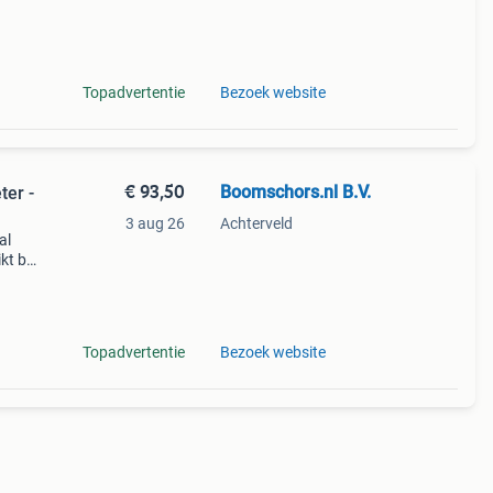
ker
Topadvertentie
Bezoek website
€ 93,50
Boomschors.nl B.V.
ter -
3 aug 26
Achterveld
al
t bij
d dan
Topadvertentie
Bezoek website