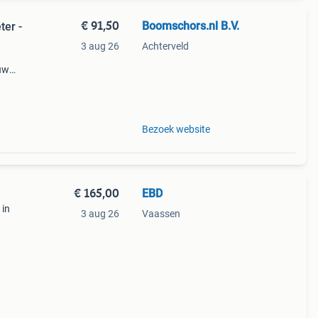
€ 91,50
Boomschors.nl B.V.
ter -
3 aug 26
Achterveld
 uw
an
Bezoek website
€ 165,00
EBD
 in
3 aug 26
Vaassen
 u
in u