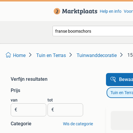
Help en info
Voor
15
Home
Tuin en Terras
Tuinwanddecoratie
Verfijn resultaten
Bewaa
Prijs
Tuin en Terr
van
tot
€
€
Categorie
Wis de categorie