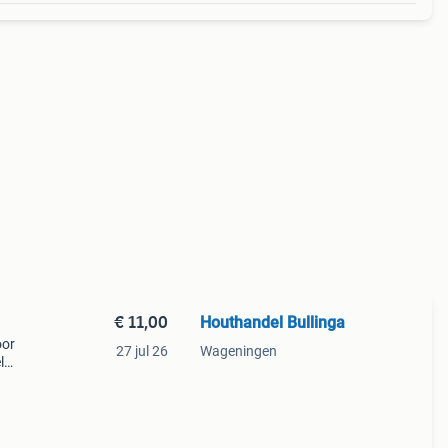
€ 11,00
Houthandel Bullinga
oor
27 jul 26
Wageningen
l
 een
rijf