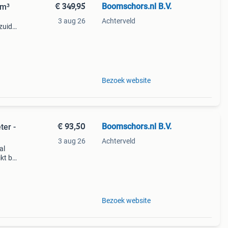
€ 349,95
Boomschors.nl B.V.
2m³
3 aug 26
Achterveld
zuid-
daar
ker
Bezoek website
€ 93,50
Boomschors.nl B.V.
ter -
3 aug 26
Achterveld
al
t bij
d dan
Bezoek website