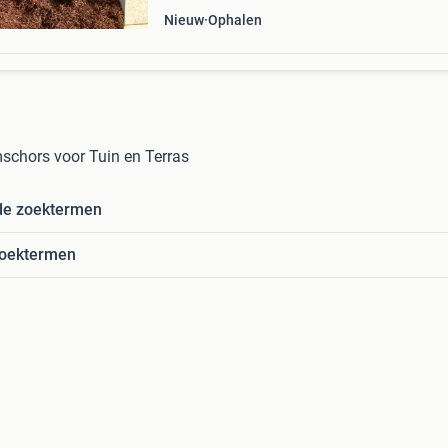
Nieuw
Ophalen
chors voor Tuin en Terras
de zoektermen
zoektermen