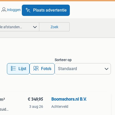
Inloggen
Plaats advertentie
lle afstanden…
Zoek
Sorteer op
Lijst
Foto’s
€ 349,95
Boomschors.nl B.V.
2m³
3 aug 26
Achterveld
zuid-
daar