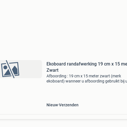
Ekoboard randafwerking 19 cm x 15 me
Zwart
Afboording : 19 cm x 15 meter zwart (merk
ekoboard) wanneer u afboording gebruikt bij
vijver, langs uw gazon, moestuin of tuinpad d
wilt u dat uiteraard duurzaam, eenvoudig en
praktisch doen. Daa
Nieuw
Verzenden