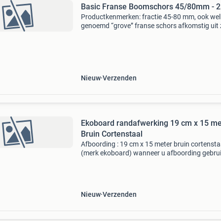
Basic Franse Boomschors 45/80mm - 
Productkenmerken: fractie 45-80 mm, ook wel
genoemd “grove” franse schors afkomstig uit 
europa. Voorheen altijd uit zuid-frankrijk (van
de naam “franse” schors) maar ook steeds va
afkomsti
Nieuw
Verzenden
Ekoboard randafwerking 19 cm x 15 me
Bruin Cortenstaal
Afboording : 19 cm x 15 meter bruin cortensta
(merk ekoboard) wanneer u afboording gebruik
uw vijver, langs uw gazon, moestuin of tuinpa
wilt u dat uiteraard duurzaam, eenvoudig en
praktis
Nieuw
Verzenden