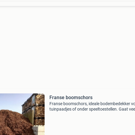
Franse boomschors
Franse boomschors, ideale bodembedekker v
tuinpaadjes of onder speeltoestellen. Gaat vee
langer mee dan gewone houtsnippers en heeft
luxueuze uitstraling. Zie het verschil op ons bed
aan d