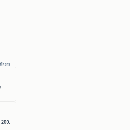
ilters
k
 200
,