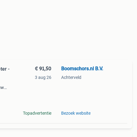
€ 91,50
Boomschors.nl B.V.
ter -
3 aug 26
Achterveld
 uw
an
Topadvertentie
Bezoek website