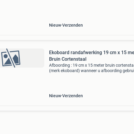
de naam “franse” schors) maar ook steeds va
afkomsti
Nieuw
Verzenden
Ekoboard randafwerking 19 cm x 15 me
Bruin Cortenstaal
Afboording : 19 cm x 15 meter bruin cortensta
(merk ekoboard) wanneer u afboording gebruik
uw vijver, langs uw gazon, moestuin of tuinpa
wilt u dat uiteraard duurzaam, eenvoudig en
praktis
Nieuw
Verzenden