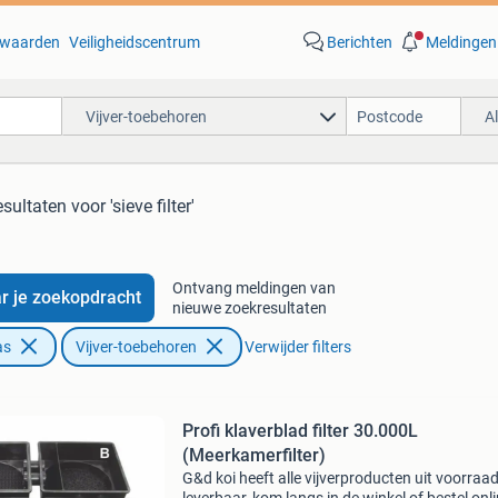
waarden
Veiligheidscentrum
Berichten
Meldingen
Vijver-toebehoren
A
esultaten
voor 'sieve filter'
Ontvang meldingen van
r je zoekopdracht
nieuwe zoekresultaten
as
Vijver-toebehoren
Verwijder filters
Profi klaverblad filter 30.000L
(Meerkamerfilter)
G&d koi heeft alle vijverproducten uit voorraa