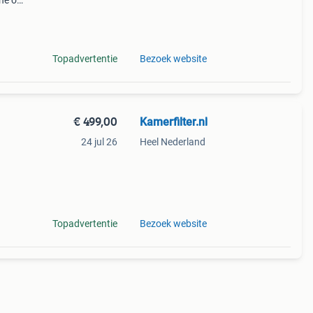
ine op
,00
Topadvertentie
Bezoek website
€ 499,00
Kamerfilter.nl
24 jul 26
Heel Nederland
ij u
voor
Topadvertentie
Bezoek website