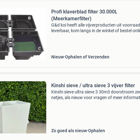
Profi klaverblad filter 30.000L
(Meerkamerfilter)
G&d koi heeft alle vijverproducten uit voorraa
leverbaar, kom langs in de winkel of bestel onl
www.gdkoi.nl nu in de aanbieding van € 1499
voor € 999,00! Gratis verzending &
Nieuw
Ophalen of Verzenden
Kinshi sieve / ultra sieve 3 vijver filter
Kinshi sieve ultra sieve 3 30m3 doorstroom ze
netjes, als nieuw voor vragen of meer informat
stuur gerust een berichtje. Met vriendelijke gro
timo
Zo goed als nieuw
Ophalen