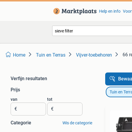
Help en info
Voor
66 r
Home
Tuin en Terras
Vijver-toebehoren
Verfijn resultaten
Bewaa
Prijs
Tuin en Terr
van
tot
€
€
Categorie
Wis de categorie