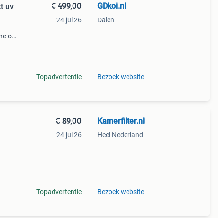
€ 499,00
GDkoi.nl
t uv
24 jul 26
Dalen
d
ine op
gen
Topadvertentie
Bezoek website
€ 89,00
Kamerfilter.nl
24 jul 26
Heel Nederland
ij u
 voor
Topadvertentie
Bezoek website