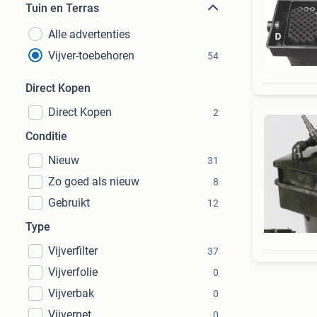
Tuin en Terras
Alle advertenties
Vijver-toebehoren
54
Direct Kopen
Direct Kopen
2
Conditie
Nieuw
31
Zo goed als nieuw
8
Gebruikt
12
Type
Vijverfilter
37
Vijverfolie
0
Vijverbak
0
Vijvernet
0