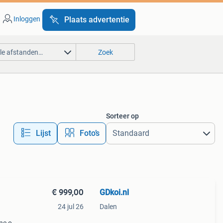
Inloggen
Plaats advertentie
lle afstanden…
Zoek
Sorteer op
Lijst
Foto’s
€ 999,00
GDkoi.nl
24 jul 26
Dalen
d