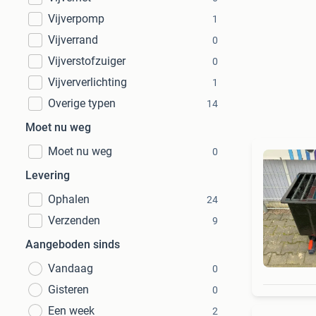
Vijverpomp
1
Vijverrand
0
Vijverstofzuiger
0
Vijververlichting
1
Overige typen
14
Moet nu weg
Moet nu weg
0
Levering
Ophalen
24
Verzenden
9
Aangeboden sinds
Vandaag
0
Gisteren
0
Een week
2