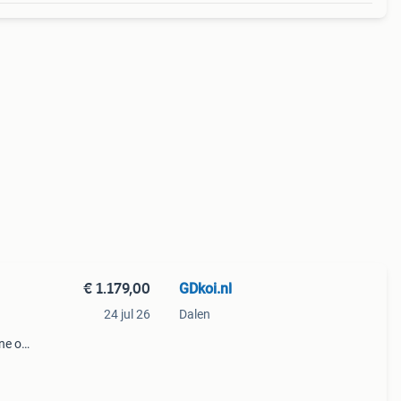
€ 1.179,00
GDkoi.nl
24 jul 26
Dalen
d
ine op
gen