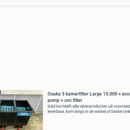
Osaka 3 kamerfilter Large 15.000 + eco
pomp + uvc filter
G&d koi heeft alle vijverproducten uit voorraa
leverbaar, kom langs in de winkel of bestel onl
www.gdkoi.nl gratis verzending & op werkda
voor 17:00 uur besteld, volgende werkdag in