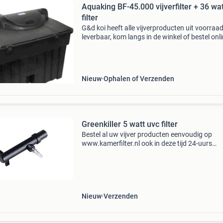
Aquaking BF-45.000 vijverfilter + 36 wat
filter
G&d koi heeft alle vijverproducten uit voorraa
leverbaar, kom langs in de winkel of bestel onl
www.gdkoi.nl gratis verzending & op werkda
voor 17:00 uur besteld, volgende werkdag in
Nieuw
Ophalen of Verzenden
Greenkiller 5 watt uvc filter
Bestel al uw vijver producten eenvoudig op
www.kamerfilter.nl ook in deze tijd 24-uurs
levering*, voor 16.30 Uur besteld is morgen al b
afgeleverd! Gratis verzending & op werkdagen
17:00
Nieuw
Verzenden