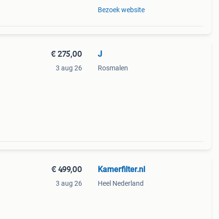
Bezoek website
€ 275,00
J
3 aug 26
Rosmalen
€ 499,00
Kamerfilter.nl
3 aug 26
Heel Nederland
ij u
voor