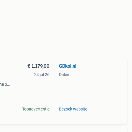
€ 1.179,00
GDkoi.nl
24 jul 26
Dalen
d
ine op
gen
Topadvertentie
Bezoek website