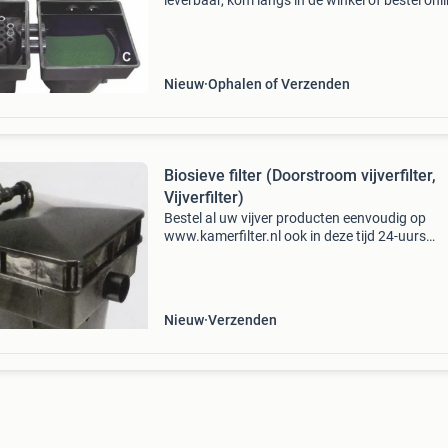
leverbaar, kom langs in de winkel of bestel onl
www.gdkoi.nl nu in de aanbieding van € 1499
voor € 999,00! Gratis verzending &
Nieuw
Ophalen of Verzenden
Biosieve filter (Doorstroom vijverfilter,
Vijverfilter)
Bestel al uw vijver producten eenvoudig op
www.kamerfilter.nl ook in deze tijd 24-uurs
levering*, voor 16.30 Uur besteld is morgen al b
afgeleverd! Nu in de aanbieding van € 799,00 
&euro
Nieuw
Verzenden