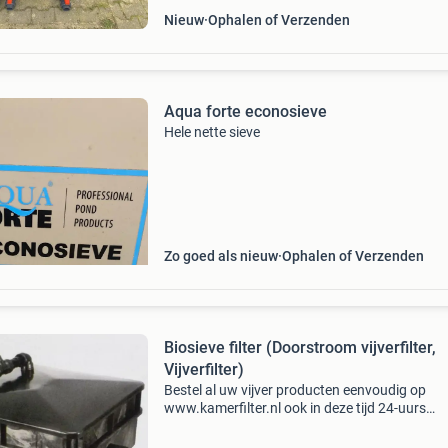
Nieuw
Ophalen of Verzenden
Aqua forte econosieve
Hele nette sieve
Zo goed als nieuw
Ophalen of Verzenden
Biosieve filter (Doorstroom vijverfilter,
Vijverfilter)
Bestel al uw vijver producten eenvoudig op
www.kamerfilter.nl ook in deze tijd 24-uurs
levering*, voor 16.30 Uur besteld is morgen al b
afgeleverd! Nu in de aanbieding van € 799,00 