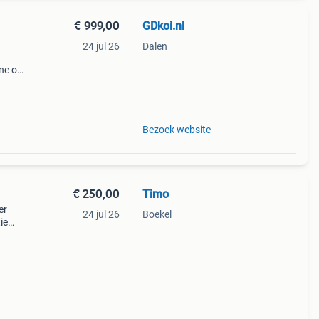
€ 999,00
GDkoi.nl
24 jul 26
Dalen
d
ine op
,00
Bezoek website
€ 250,00
Timo
er
24 jul 26
Boekel
ie
et,