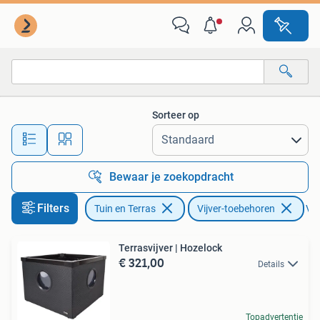
Vijver-toebehoren
Sorteer op
Alle afstanden…
Bewaar je zoekopdracht
Filters
Tuin en Terras
Vijver-toebehoren
Ver
Terrasvijver | Hozelock
€ 321,00
Details
Topadvertentie