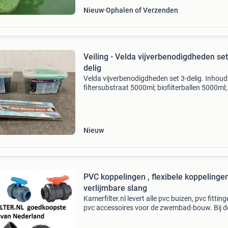
Nieuw
Ophalen of Verzenden
Veiling - Velda vijverbenodigdheden set
delig
Velda vijverbenodigdheden set 3-delig. Inhoud
filtersubstraat 5000ml; biofilterballen 5000ml;
reflecterende band (vogel verjagen). Sluiting d
kavel sluit op 08-08-2026 vanaf 20:47 uur.
Verzenden di
Nieuw
PVC koppelingen , flexibele koppelingen
verlijmbare slang
Kamerfilter.nl levert alle pvc buizen, pvc fittin
pvc accessoires voor de zwembad-bouw. Bij d
zwembad-bouw bent u vaak vele pvc koppeli
nodig, denk hierbij aan pvc t-stukken, pvc boc