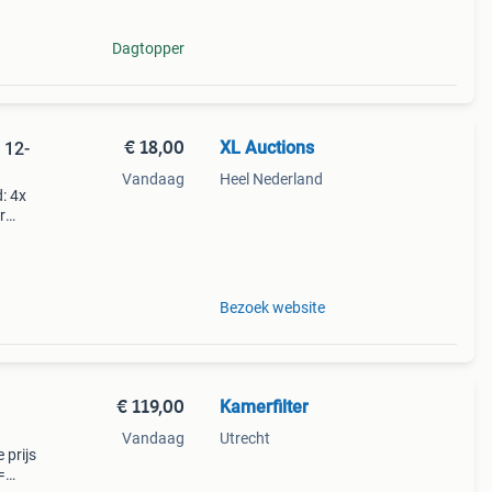
Dagtopper
€ 18,00
XL Auctions
 12-
Vandaag
Heel Nederland
: 4x
r
anaf
en.
Bezoek website
€ 119,00
Kamerfilter
Vandaag
Utrecht
 prijs
=