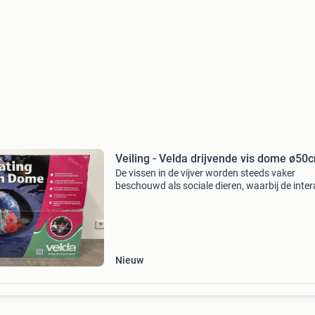
Veiling - Velda drijvende vis dome ø50
De vissen in de vijver worden steeds vaker
beschouwd als sociale dieren, waarbij de inter
verder gaat dan een handje voer in de vijver
uitstrooien en de vissen observeren. Vissen ki
wordt een
Nieuw