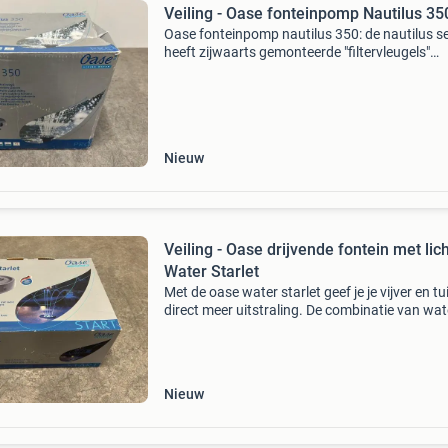
Veiling - Oase fonteinpomp Nautilus 35
Oase fonteinpomp nautilus 350: de nautilus se
heeft zijwaarts gemonteerde "filtervleugels"
waardoor deze pomp een veel groter filteropp
heeft. Deze filtervleugels kunnen ook los van
Nieuw
Veiling - Oase drijvende fontein met lic
Water Starlet
Met de oase water starlet geef je je vijver en tu
direct meer uitstraling. De combinatie van wat
licht zorgt voor een levendig effect, zonder dat
te druk wordt. Doordat de fontein drijft, p
Nieuw