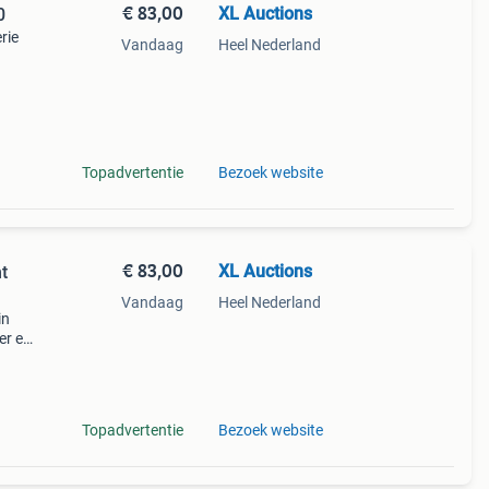
€ 83,00
XL Auctions
0
rie
Vandaag
Heel Nederland
ervlak
Topadvertentie
Bezoek website
€ 83,00
XL Auctions
ht
Vandaag
Heel Nederland
in
er en
 het
Topadvertentie
Bezoek website