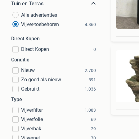
Tuin en Terras
Alle advertenties
Vijver-toebehoren
4.860
Direct Kopen
Direct Kopen
0
Conditie
Nieuw
2.700
Zo goed als nieuw
591
Gebruikt
1.036
Type
Vijverfilter
1.083
Vijverfolie
69
Vijverbak
29
Vijvernet
70