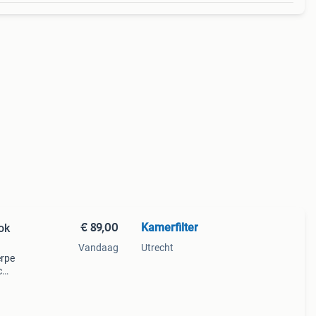
€ 89,00
Kamerfilter
ok
Vandaag
Utrecht
erpe
c
en!
m