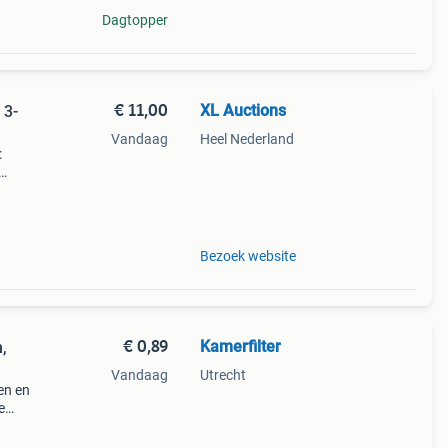
Dagtopper
€ 11,00
XL Auctions
 3-
Vandaag
Heel Nederland
:
it
Bezoek website
€ 0,89
Kamerfilter
,
Vandaag
Utrecht
gen en
e
ngen
hten,