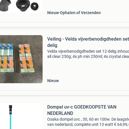
p
Nieuw
Ophalen of Verzenden
Veiling - Velda vijverbenodigdheden set
delig
Velda vijverbenodigdheden set 12-delig.inhoud
all clear 250g; 4x ph min 250ml; 4x crystal clea
250ml. Sluiting dit kavel sluit op 08-08-2026 v
20:48 uur. Verzenden dit kavel wordt verzond
Nieuw
Dompel uv-c GOEDKOOPSTE VAN
NEDERLAND
Osaka dompel uvc , 30, 60 en 100w. De laagste
van nederland, complete unit 13 watt € 64,99,