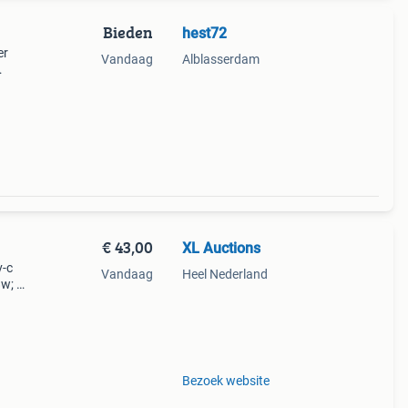
Bieden
hest72
er
Vandaag
Alblasserdam
het
€ 43,00
XL Auctions
v-c
Vandaag
Heel Nederland
8w; 1x
 55w;
Bezoek website