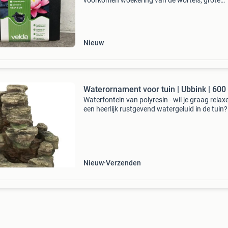
voorkomen woekering van de wortels; grote
waterdoorlaatbaarheid; geschikt voor
plantmanden. Sluiting dit kavel sluit op 11-08
vanaf 20:21 uur. Verzende
Nieuw
Waterornament voor tuin | Ubbink | 600 
Waterfontein van polyresin - wil je graag relaxe
een heerlijk rustgevend watergeluid in de tuin?
geluid van deze waterval maakt jou weer hele
zen! Daarnaast is het ook nog eens een mooie
Nieuw
Verzenden