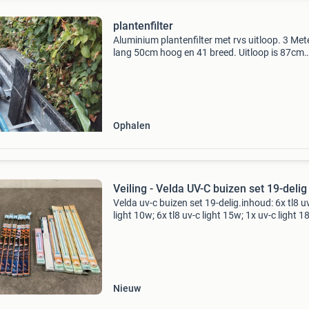
plantenfilter
Aluminium plantenfilter met rvs uitloop. 3 Met
lang 50cm hoog en 41 breed. Uitloop is 87cm
breed. Met roosters en geperforeerde buis op 
water rustig in het filter aan te voeren.
Ophalen
Veiling - Velda UV-C buizen set 19-delig
Velda uv-c buizen set 19-delig.inhoud: 6x tl8 u
light 10w; 6x tl8 uv-c light 15w; 1x uv-c light 1
uv-c light 36w; 1x uv-c light 36w; 4x uv-c light
sluiting dit kavel sluit op 08-08-2026
Nieuw