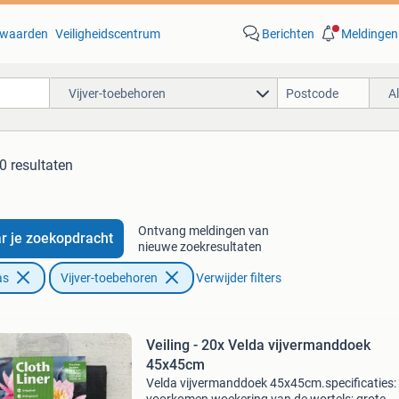
waarden
Veiligheidscentrum
Berichten
Meldingen
Vijver-toebehoren
A
0 resultaten
Ontvang meldingen van
r je zoekopdracht
nieuwe zoekresultaten
as
Vijver-toebehoren
Verwijder filters
Veiling - 20x Velda vijvermanddoek
45x45cm
Velda vijvermanddoek 45x45cm.specificaties: