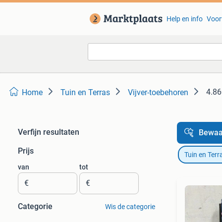
Help en info
Voor
4.86
Home
Tuin en Terras
Vijver-toebehoren
Verfijn resultaten
Bewaa
Prijs
Tuin en Terr
van
tot
€
€
Categorie
Wis de categorie