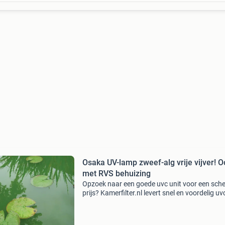
Osaka UV-lamp zweef-alg vrije vijver! O
met RVS behuizing
Opzoek naar een goede uvc unit voor een sch
prijs? Kamerfilter.nl levert snel en voordelig uv
units bij u thuis, wij rekenen géén verzendkost
Alles direct uit voorraad leverbaar. Bekijk alle 