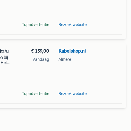
-2026
Topadvertentie
Bezoek website
€ 159,00
Kabelshop.nl
ltr/u
n bij
Vandaag
Almere
 Het
maal
Topadvertentie
Bezoek website