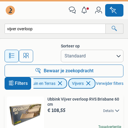
Vijvers
Sorteer op
Alle afstanden…
Bewaar je zoekopdracht
Filters
Tuin en Terras
Vijvers
Verwijder filters
Ubbink Vijver overloop RVS Brisbane 60
cm
€ 108,55
Details
Topadvertentie