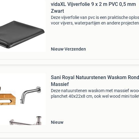
vidaXL Vijverfolie 9 x 2 m PVC 0,5 mm
Zwart
Deze vijverfolie van pvc is een praktische oplo
voor vijvers, waterpartijen en andere projecte
waterbehoud in de tuin. Het materiaal is
weerbestendig en scheurbestendig, perfect vo
buiten
Nieuw
Verzenden
Sani Royal Natuurstenen Waskom Ron
Massief
Deze natuurstenen waskom met massief woo
planchet 40x22x8 cm, ook wel wood mini toile
genoemd, is een alternatief voor een standaar
fonteinset. De set heeft een authenthieke en
natuurlijke uitst
Nieuw