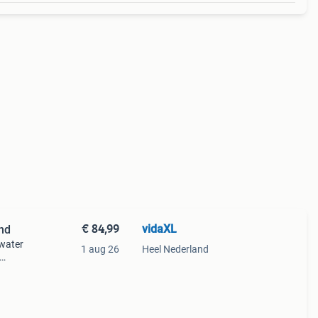
€ 84,99
vidaXL
nd
 water
1 aug 26
Heel Nederland
als