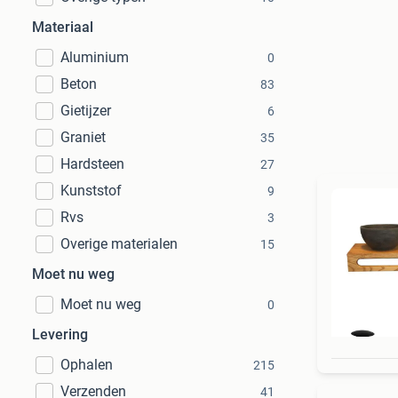
Materiaal
Aluminium
0
Beton
83
Gietijzer
6
Graniet
35
Hardsteen
27
Kunststof
9
Rvs
3
Overige materialen
15
Moet nu weg
Moet nu weg
0
Levering
Ophalen
215
Verzenden
41