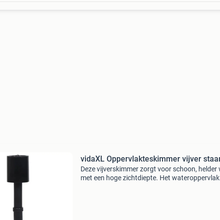
vidaXL Oppervlakteskimmer vijver staa
Deze vijverskimmer zorgt voor schoon, helder
met een hoge zichtdiepte. Het wateroppervlak
wordt continu ontdaan van onzuiverheden, zo
bladeren, grassen, pollen en insecten. Dit
vermindert de