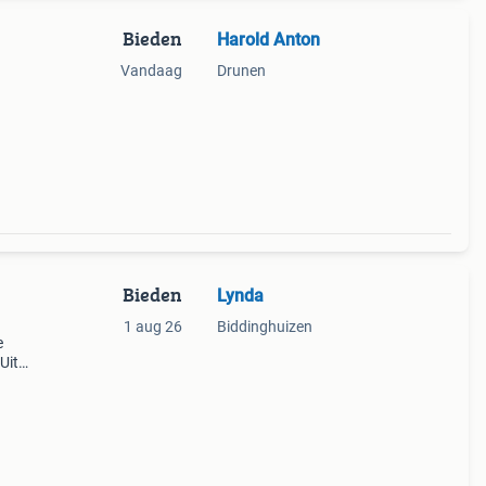
Bieden
Harold Anton
Vandaag
Drunen
Bieden
Lynda
1 aug 26
Biddinghuizen
e
Uit
goede
fontei