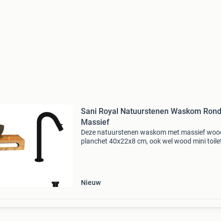
Sani Royal Natuurstenen Waskom Ron
Massief
Deze natuurstenen waskom met massief woo
planchet 40x22x8 cm, ook wel wood mini toile
genoemd, is een alternatief voor een standaar
fonteinset. De set heeft een authenthieke en
natuurlijke uitst
Nieuw