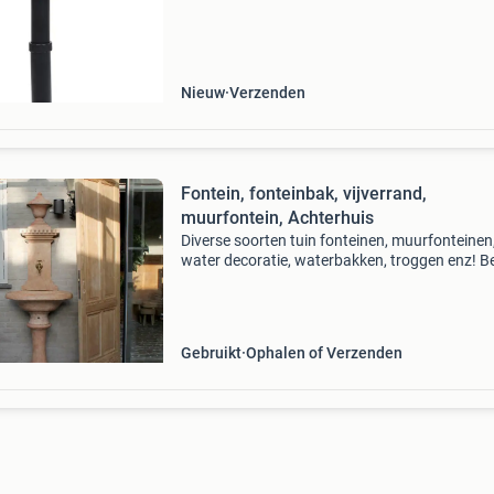
bladeren, grassen, pollen en insecten. Dit
vermindert de
Nieuw
Verzenden
Fontein, fonteinbak, vijverrand,
muurfontein, Achterhuis
Diverse soorten tuin fonteinen, muurfonteinen
water decoratie, waterbakken, troggen enz! Be
onze website, of bezoek onze diverse locaties 
binnentuinen om de geselecteerde materialen
bijzond
Gebruikt
Ophalen of Verzenden