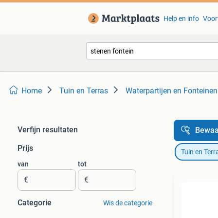
Help en info
Voor
Home
Tuin en Terras
Waterpartijen en Fonteinen
Verfijn resultaten
Bewaa
Prijs
Tuin en Terr
van
tot
€
€
Categorie
Wis de categorie