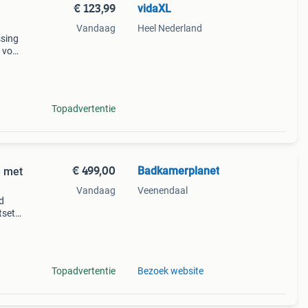
€ 123,99
vidaXL
Vandaag
Heel Nederland
ssing
n voor
or
Topadvertentie
€ 499,00
Badkamerplanet
d met
Vandaag
Veenendaal
d
tset
d
Topadvertentie
Bezoek website