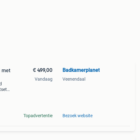
€ 499,00
Badkamerplanet
d met
Vandaag
Veenendaal
d
tset
d
Topadvertentie
Bezoek website