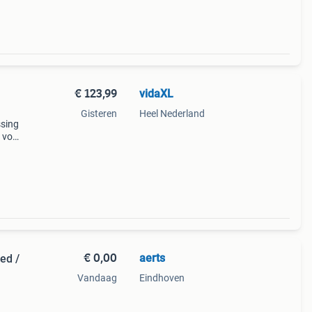
€ 123,99
vidaXL
Gisteren
Heel Nederland
ssing
n voor
or
€ 0,00
aerts
Vandaag
Eindhoven