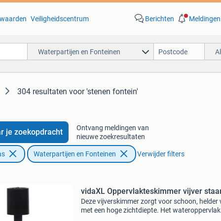
waarden
Veiligheidscentrum
Berichten
Meldingen
Waterpartijen en Fonteinen
A
304 resultaten
voor 'stenen fontein'
Ontvang meldingen van
r je zoekopdracht
nieuwe zoekresultaten
as
Waterpartijen en Fonteinen
Verwijder filters
vidaXL Oppervlakteskimmer vijver staa
Deze vijverskimmer zorgt voor schoon, helder
met een hoge zichtdiepte. Het wateroppervlak
wordt continu ontdaan van onzuiverheden, zo