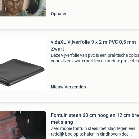
Ophalen
vidaXL Vijverfolie 9 x 2 m PVC 0,5 mm
Zwart
Deze vijverfolie van pvc is een praktische oplo
voor vijvers, waterpartijen en andere projecte
waterbehoud in de tuin. Het materiaal is
weerbestendig en scheurbestendig, perfect vo
buiten
Nieuw
Verzenden
Fontuin steen 60 cm hoog en 12 cm breed /
met slang
Zeer mooie fontuin steen met slag tegen een
redelijk bod op te halen in eindhoven/deel