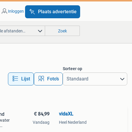
Inloggen
Plaats advertentie
lle afstanden…
Zoek
Sorteer op
Lijst
Foto’s
€ 84,99
vidaXL
nd
 water
Vandaag
Heel Nederland
als