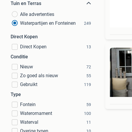
Tuin en Terras
Alle advertenties
Waterpartijen en Fonteinen
249
Direct Kopen
Direct Kopen
13
Conditie
Nieuw
72
Zo goed als nieuw
55
Gebruikt
119
Type
Fontein
59
Waterornament
100
Waterval
11
Overige typen
10