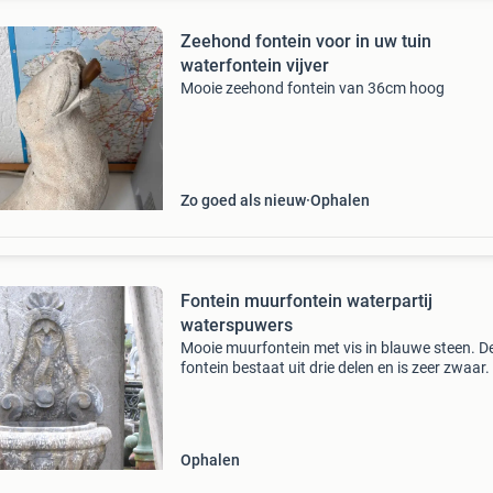
Zeehond fontein voor in uw tuin
waterfontein vijver
Mooie zeehond fontein van 36cm hoog
Zo goed als nieuw
Ophalen
Fontein muurfontein waterpartij
waterspuwers
Mooie muurfontein met vis in blauwe steen. D
fontein bestaat uit drie delen en is zeer zwaar. 
steen gehouwen, geen beton. De fontein is in 
staat. Ca. 1,23 M hoog. Pomp en slangen tbv 
Ophalen