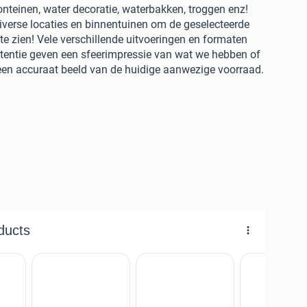
onteinen, water decoratie, waterbakken, troggen enz!
iverse locaties en binnentuinen om de geselecteerde
 te zien! Vele verschillende uitvoeringen en formaten
vertentie geven een sfeerimpressie van wat we hebben of
een accuraat beeld van de huidige aanwezige voorraad.
een bezoek geeft u het beste overzicht van de
ar hebben staan.
ele voorbeelden met foto’s voor een prima eerste
moeite om onze zaak eens te bezoeken, met 30.000m²
 bieden wij uren inspiratie en ideeën.
s eigen Brabants café ’t Spiegeltje.
bieden? Zie onze overige advertenties.
e over het bedrijf 't Achterhuis:
rig bestaan een enorme collectie geselecteerde oude
s verzameld.
t (NBr, tussen Tilburg en Den Bosch) op ruim 30.000 m².
ingerichte showrooms meer dan 65 verschillende vloeren,
el veel andere unieke meubelen en decoratieve items