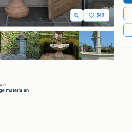
549
aal
ge materialen