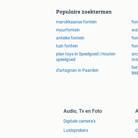
Populaire zoektermen
marokkaanse fontein
fon
muurfontein
wat
antieke fontein
fon
tuin fontein
fon
plan toys in Speelgoed | Houten
sno
speelgoed
Ins
fie
d'artagnan in Paarden
BM
Audio, Tv en Foto
A
Digitale camera's
Luidsprekers
O