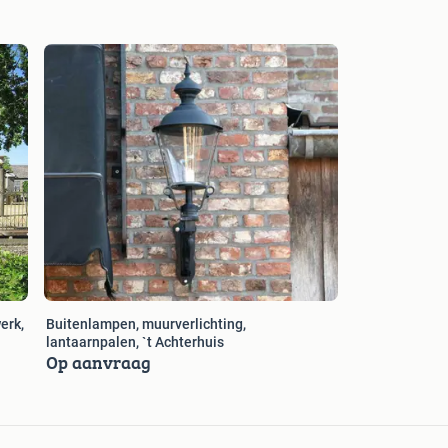
m is en de uitstekende prijs/kwaliteit verhouding hoog in
www.achterhuis.nl
erk,
Buitenlampen, muurverlichting,
lantaarnpalen, `t Achterhuis
Op aanvraag