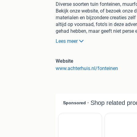
Diverse soorten tuin fonteinen, muurf
Bekijk onze website, of bezoek onze d
materialen en bijzondere creaties zelf
altijd op voorraad, foto's in deze ad
gehad hebben, maar geeft niet perse 
Kijk daar voor op onze website, maar 
Lees meer
werkelijke voorraad die we voor u kla
Bezoek onze website ook zeker even, v
Website
indruk. Daarna is het zeer zeker de 
www.achterhuis.nl/fonteinen
showrooms, tuinen, terreinen en opslag
De verse koffie staat altijd klaar in on
Nu al benieuwd wat wij o.a. nog meer 
Hieronder een aanvulling van informati
't Achterhuis heeft in zijn ruim 50-ja
bouwmaterialen voor in en om uw hui
Wij laten dit u graag zien in Udenhou
U ziet bij ons in de talloze volledig 
ruim 200 schouwen (opgesteld), en he