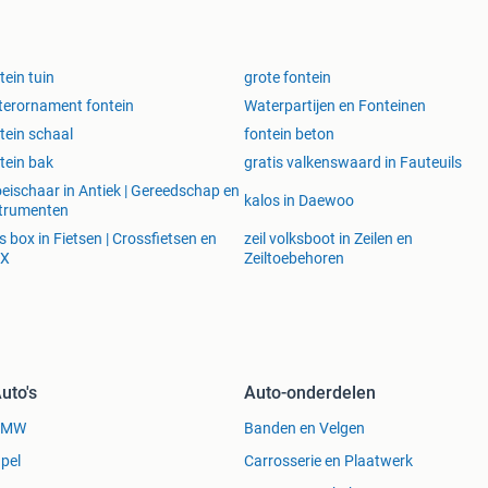
tein tuin
grote fontein
erornament fontein
Waterpartijen en Fonteinen
tein schaal
fontein beton
tein bak
gratis valkenswaard in Fauteuils
eischaar in Antiek | Gereedschap en
kalos in Daewoo
trumenten
ts box in Fietsen | Crossfietsen en
zeil volksboot in Zeilen en
X
Zeiltoebehoren
uto's
Auto-onderdelen
BMW
Banden en Velgen
pel
Carrosserie en Plaatwerk