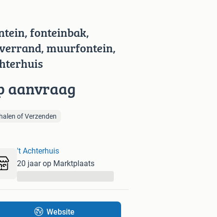
ntein, fonteinbak,
jverrand, muurfontein,
hterhuis
p aanvraag
halen of Verzenden
't Achterhuis
20 jaar op Marktplaats
...
Website