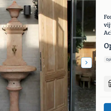
Fo
vi
Ac
O
Op