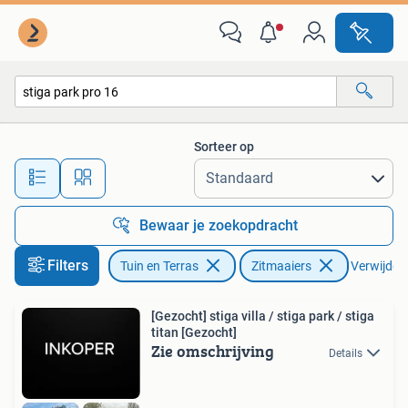
Zitmaaiers
Sorteer op
Alle afstanden…
Bewaar je zoekopdracht
Filters
Tuin en Terras
Zitmaaiers
Verwijder f
[Gezocht] stiga villa / stiga park / stiga
titan [Gezocht]
Zie omschrijving
Details