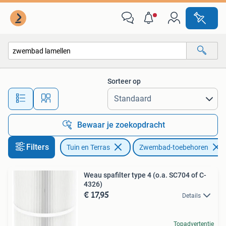
Zwembad-toebehoren
Sorteer op
Alle afstanden…
Bewaar je zoekopdracht
Filters
Tuin en Terras
Zwembad-toebehoren
Weau spafilter type 4 (o.a. SC704 of C-
4326)
€ 17,95
Details
Topadvertentie