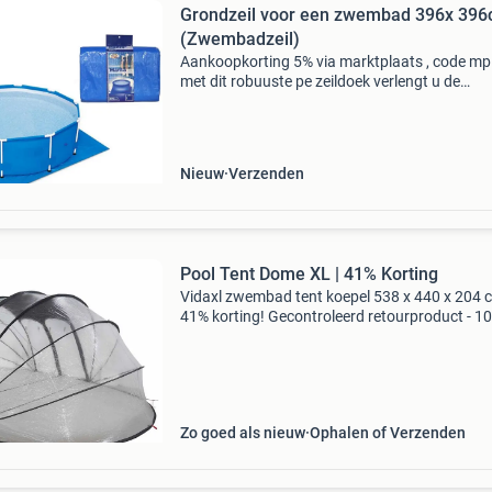
Grondzeil voor een zwembad 396x 39
(Zwembadzeil)
Aankoopkorting 5% via marktplaats , code m
met dit robuuste pe zeildoek verlengt u de
levensduur van uw zwembad met de bescher
van de bodem tegen gaten, scheuren etc .. Oo
bodem wordt besche
Nieuw
Verzenden
Pool Tent Dome XL | 41% Korting
Vidaxl zwembad tent koepel 538 x 440 x 204 c
41% korting! Gecontroleerd retourproduct - 1
functioneel. Afmetingen: 538 x 440 x 204 cm (l
h) materiaal: sterk, doorzichtig pvc (water- en 
Zo goed als nieuw
Ophalen of Verzenden