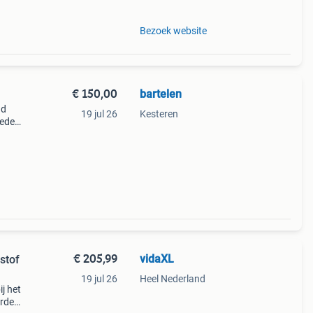
Bezoek website
€ 150,00
bartelen
nd
19 jul 26
Kesteren
oede
€ 205,99
vidaXL
stof
19 jul 26
Heel Nederland
j het
orden