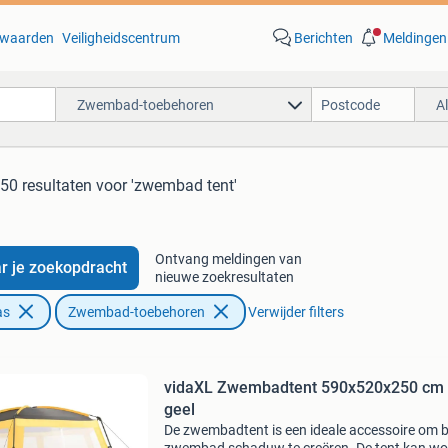
waarden
Veiligheidscentrum
Berichten
Meldingen
Zwembad-toebehoren
A
50 resultaten
voor 'zwembad tent'
Ontvang meldingen van
r je zoekopdracht
nieuwe zoekresultaten
as
Zwembad-toebehoren
Verwijder filters
vidaXL Zwembadtent 590x520x250 cm 
geel
De zwembadtent is een ideale accessoire om bi