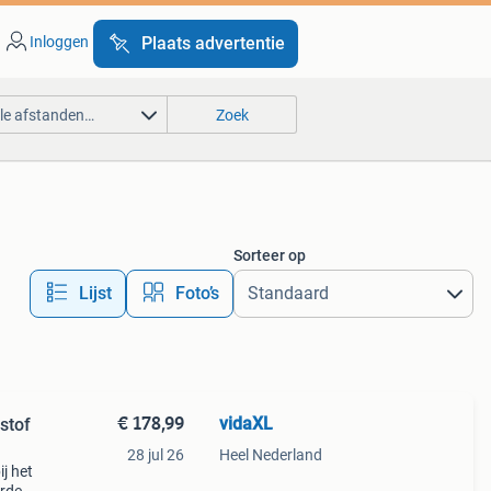
Inloggen
Plaats advertentie
lle afstanden…
Zoek
Sorteer op
Lijst
Foto’s
€ 178,99
vidaXL
stof
28 jul 26
Heel Nederland
j het