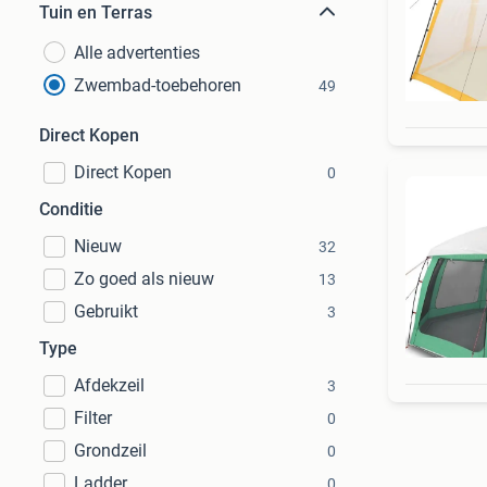
Tuin en Terras
Alle advertenties
Zwembad-toebehoren
49
Direct Kopen
Direct Kopen
0
Conditie
Nieuw
32
Zo goed als nieuw
13
Gebruikt
3
Type
Afdekzeil
3
Filter
0
Grondzeil
0
Ladder
0