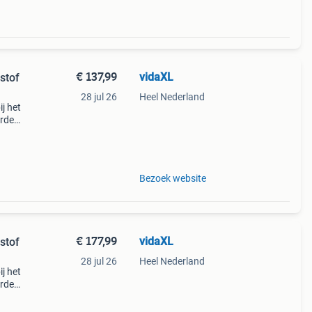
€ 137,99
vidaXL
stof
28 jul 26
Heel Nederland
j het
orden
het
nt is
Bezoek website
€ 177,99
vidaXL
stof
28 jul 26
Heel Nederland
j het
orden
het
nt is