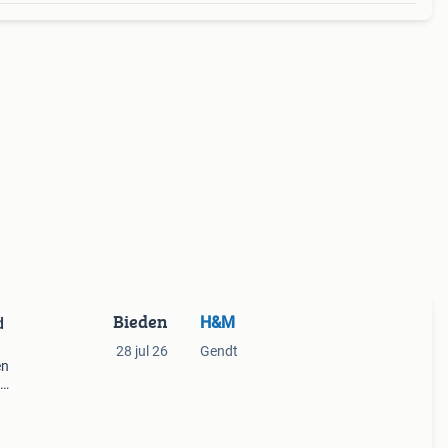
Bieden
H&M
d
28 jul 26
Gendt
en
.