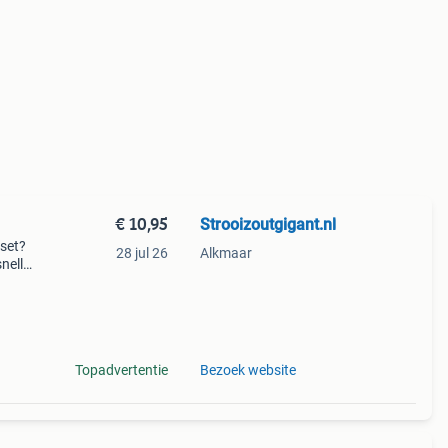
€ 10,95
Strooizoutgigant.nl
eset?
28 jul 26
Alkmaar
nelle
aar –
n,
Topadvertentie
Bezoek website