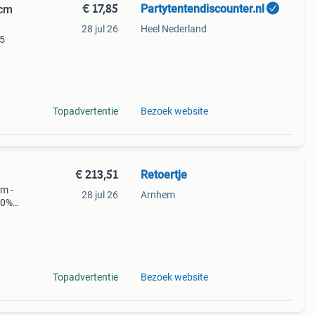
€ 17,85
Partytentendiscounter.nl
6cm
28 jul 26
Heel Nederland
p5
ming
k de
Topadvertentie
Bezoek website
€ 213,51
Retoertje
m -
28 jul 26
Arnhem
00%
 x b x
uv-
Topadvertentie
Bezoek website