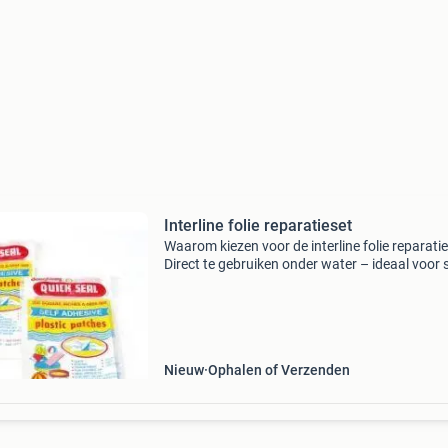
Interline folie reparatieset
Waarom kiezen voor de interline folie reparati
Direct te gebruiken onder water – ideaal voor s
noodreparaties zonder gedoe veelzijdig inzetb
geschikt voor opblaasbare zwembaden, tente
Nieuw
Ophalen of Verzenden