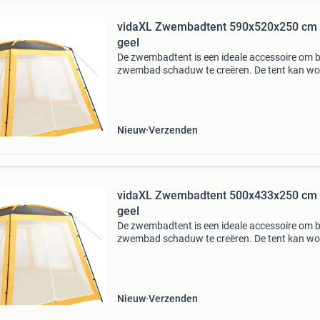
vidaXL Zwembadtent 590x520x250 cm 
geel
De zwembadtent is een ideale accessoire om bi
zwembad schaduw te creëren. De tent kan w
gebruikt als bescherming tegen de zon boven 
zwembad of als een luifel in de tuin. De partyte
Nieuw
Verzenden
vidaXL Zwembadtent 500x433x250 cm 
geel
De zwembadtent is een ideale accessoire om bi
zwembad schaduw te creëren. De tent kan w
gebruikt als bescherming tegen de zon boven 
zwembad of als een luifel in de tuin. De partyte
Nieuw
Verzenden