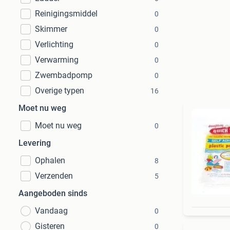
Reinigingsmiddel
0
Skimmer
0
Verlichting
0
Verwarming
0
Zwembadpomp
0
Overige typen
16
Moet nu weg
Moet nu weg
0
Levering
Ophalen
8
Verzenden
5
Aangeboden sinds
Vandaag
0
Gisteren
0