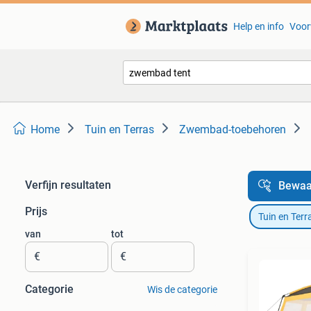
Help en info
Voor
Home
Tuin en Terras
Zwembad-toebehoren
Verfijn resultaten
Bewaa
Prijs
Tuin en Terr
van
tot
€
€
Categorie
Wis de categorie