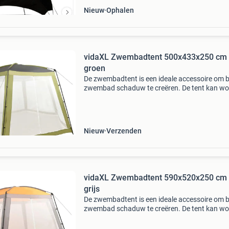
Nieuw
Ophalen
vidaXL Zwembadtent 500x433x250 cm 
groen
De zwembadtent is een ideale accessoire om bi
zwembad schaduw te creëren. De tent kan w
gebruikt als bescherming tegen de zon boven 
zwembad of als een luifel in de tuin. De partyte
Nieuw
Verzenden
vidaXL Zwembadtent 590x520x250 cm 
grijs
De zwembadtent is een ideale accessoire om bi
zwembad schaduw te creëren. De tent kan w
gebruikt als bescherming tegen de zon boven 
zwembad of als een luifel in de tuin. De partyte