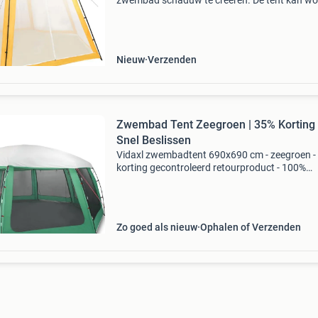
zwembad schaduw te creëren. De tent kan w
gebruikt als bescherming tegen de zon boven 
zwembad of als een luifel in de tuin. De partyte
Nieuw
Verzenden
Zwembad Tent Zeegroen | 35% Korting 
Snel Beslissen
Vidaxl zwembadtent 690x690 cm - zeegroen -
korting gecontroleerd retourproduct - 100%
functioneel. Afmetingen: 690 x 690 x 280 cm
(geschikt voor zwembaden tot 549 cm diamet
materiaal: waterbest
Zo goed als nieuw
Ophalen of Verzenden