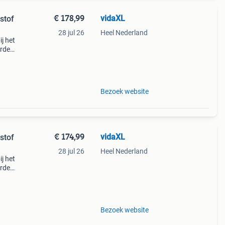
€ 178,99
vidaXL
stof
28 jul 26
Heel Nederland
j het
orden
het
nt is
Bezoek website
€ 174,99
vidaXL
stof
28 jul 26
Heel Nederland
j het
orden
het
nt is
Bezoek website