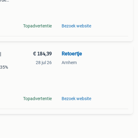
orden
het
nt is
Topadvertentie
Bezoek website
€ 184,39
Retoertje
|
28 jul 26
Arnhem
 35%
er)
Topadvertentie
Bezoek website