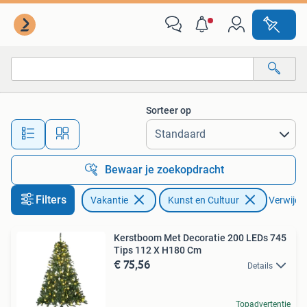
Vakantie | Kunst en Cultuur
Sorteer op
Alle afstanden…
Bewaar je zoekopdracht
Filters
Vakantie
Kunst en Cultuur
Verwijder
Kerstboom Met Decoratie 200 LEDs 745
Tips 112 X H180 Cm
€ 75,56
Details
Topadvertentie