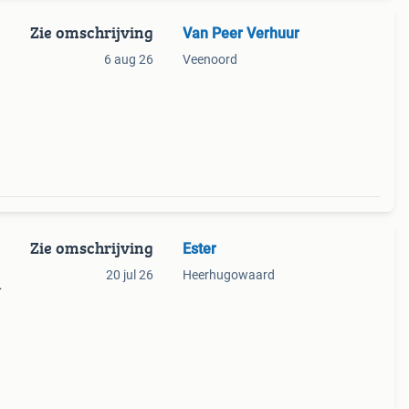
Zie omschrijving
Van Peer Verhuur
6 aug 26
Veenoord
tuur
t op
Zie omschrijving
Ester
20 jul 26
Heerhugowaard
 en
makken