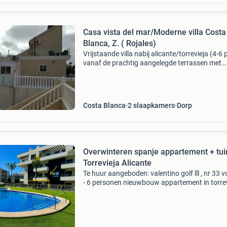
Casa vista del mar/Moderne villa Costa
Blanca, Z. ( Rojales)
Vrijstaande villa nabij alicante/torrevieja (4-6 
vanaf de prachtig aangelegde terrassen met
glasrailing heeft u rondom een spectaculair
uitzicht op de heuvels en zee van la marina,
guardamar e
Costa Blanca
2 slaapkamers
Dorp
Overwinteren spanje appartement + tui
Torrevieja Alicante
Te huur aangeboden: valentino golf lll , nr 33 v
- 6 personen nieuwbouw appartement in torrev
in de wijk villa martin. ✈️ 2 Uur en 30 minuten
vliegen vanaf schiphol 🚗 45 minuten rij afsta