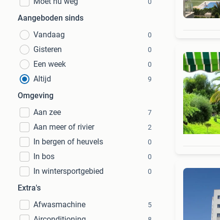
Moet nu weg
0
Aangeboden sinds
Vandaag
0
Gisteren
0
Een week
0
Altijd
9
Omgeving
Aan zee
7
Aan meer of rivier
2
In bergen of heuvels
0
In bos
0
In wintersportgebied
0
Extra's
Afwasmachine
5
Airconditioning
8