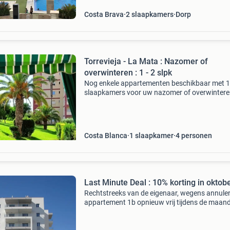
Costa Brava
2 slaapkamers
Dorp
Torrevieja - La Mata : Nazomer of
overwinteren : 1 - 2 slpk
Nog enkele appartementen beschikbaar met 1
slaapkamers voor uw nazomer of overwintere
Speciale prijzen voor overwinteraars
luchthavenvervoer mogelijk. Huur rechtstreek
belg vast wonende in
Costa Blanca
1 slaapkamer
4 personen
Last Minute Deal : 10% korting in oktob
Rechtstreeks van de eigenaar, wegens annuler
appartement 1b opnieuw vrij tijdens de maan
oktober. Meer informatie vindt je op onze webs
www.aquanature.be of mail ons op