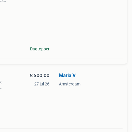
er
arium
Dagtopper
€ 500,00
Maria V
je
27 jul 26
Amsterdam