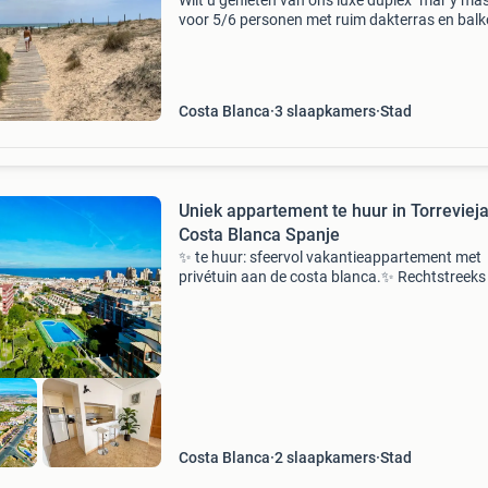
Wilt u genieten van ons luxe duplex "mar y ma
voor 5/6 personen met ruim dakterras en bal
gelegen aan de rand van de duinen, 5 minuten
lopen van het uitgestrekte zandstrand van la
en gu
Costa Blanca
3 slaapkamers
Stad
Uniek appartement te huur in Torrevieja
Costa Blanca Spanje
✨ te huur: sfeervol vakantieappartement met
privétuin aan de costa blanca.✨ Rechtstreeks
boeken bij nederlandse eigenaar | torrevieja (la
mata) 🌴 wilt u genieten van een heerlijke vaka
óf bent
Costa Blanca
2 slaapkamers
Stad