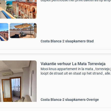
duplex penthouse met privé dakterras op amp
200m van het strand van la mata perfect
onderhouden duplex penthouse met privé sol
te koop in la mata
Costa Blanca
2 slaapkamers
Stad
Vakantie verhuur La Mata Torrevieja
Mooi knus appartement in la mata , torrevieja 
loopt de straat uit en staat op het strand , alle
voorzieningen op loopafstand. Boulevard en
restaurants en bars , winkels op loopafstand.
Tweede etage
Costa Blanca
2 slaapkamers
Overige