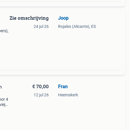
Zie omschrijving
Joop
24 jul 26
Rojales (Alicante), ES
pers),
€ 70,00
Fran
n
12 jul 26
Heemskerk
oor 4
ieja,
nd