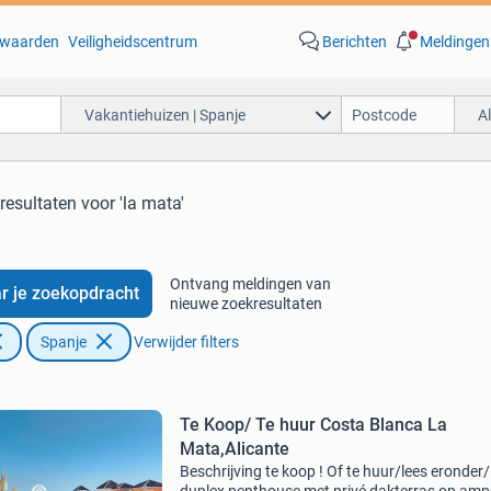
waarden
Veiligheidscentrum
Berichten
Meldingen
Vakantiehuizen | Spanje
A
resultaten
voor 'la mata'
Ontvang meldingen van
r je zoekopdracht
nieuwe zoekresultaten
Spanje
Verwijder filters
Te Koop/ Te huur Costa Blanca La
Mata,Alicante
Beschrijving te koop ! Of te huur/lees eronder/