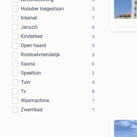
Huisdier toegestaan
2
Internet
7
Jacuzzi
0
Kinderbed
3
Open haard
0
Rolstoelvriendelijk
3
Sauna
0
Speeltuin
2
Tuin
4
Tv
8
Wasmachine
7
Zwembad
7