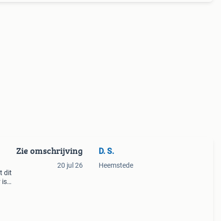
Zie omschrijving
D. S.
20 jul 26
Heemstede
 dit
 is
lft