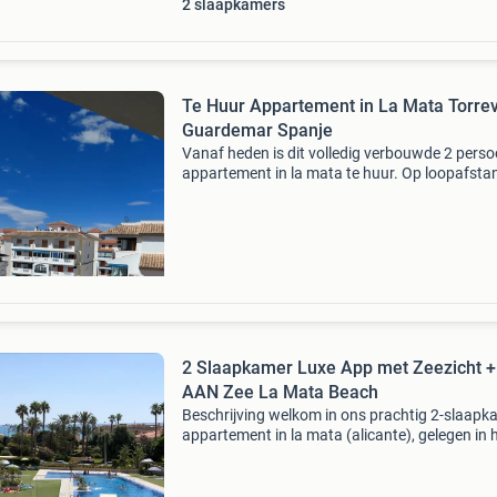
2 slaapkamers
Te Huur Appartement in La Mata Torrev
Guardemar Spanje
Vanaf heden is dit volledig verbouwde 2 pers
appartement in la mata te huur. Op loopafsta
van het strand (300 meter) met gezamenlijk
zwembad. In de directe omgeving zijn diverse
winkels en resta
2 Slaapkamer Luxe App met Zeezicht +
AAN Zee La Mata Beach
Beschrijving welkom in ons prachtig 2-slaapk
appartement in la mata (alicante), gelegen in 
moderne aquanature complex. Geniet van een
unieke combinatie van zeezicht, zwembadzich
het natuur