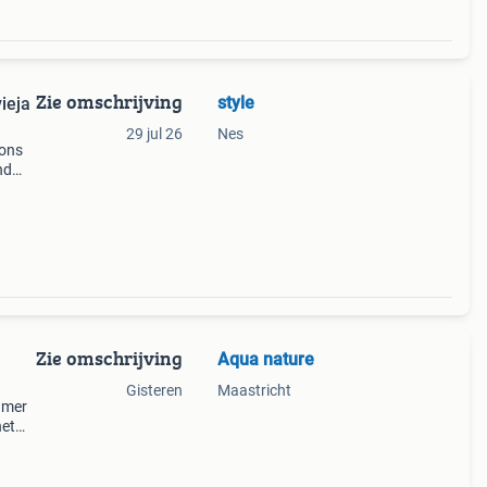
Zie omschrijving
style
ieja
29 jul 26
Nes
oons
nd
Zie omschrijving
Aqua nature
Gisteren
Maastricht
amer
het
t en