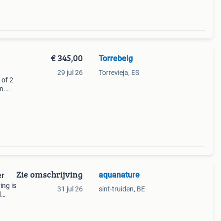
€ 345,00
Torrebelg
29 jul 26
Torrevieja, ES
 of 2
n.
s van
Zie omschrijving
aquanature
er
ing is
31 jul 26
sint-truiden, BE
d
ite