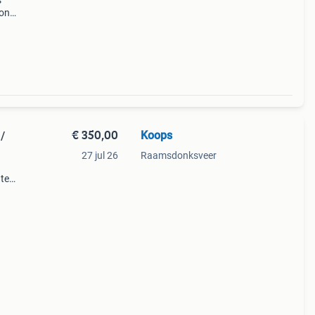
s”
kon
 mata
€ 350,00
Koops
/
27 jul 26
Raamsdonksveer
 te
ntie