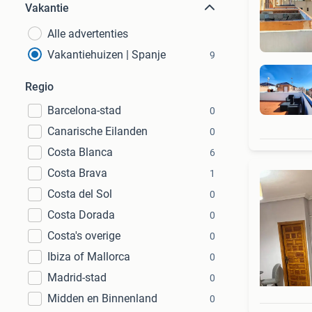
Vakantie
Alle advertenties
Vakantiehuizen | Spanje
9
Regio
Barcelona-stad
0
Canarische Eilanden
0
Costa Blanca
6
Costa Brava
1
Costa del Sol
0
Costa Dorada
0
Costa's overige
0
Ibiza of Mallorca
0
Madrid-stad
0
Midden en Binnenland
0