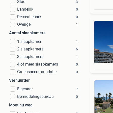
Stad
3
Landelijk
0
Recreatiepark
0
Overige
1
Aantal slaapkamers
1 slaapkamer
1
2 slaapkamers
6
3 slaapkamers
1
4 of meer slaapkamers
0
Groepsaccommodatie
0
Verhuurder
Eigenaar
7
Bemiddelingsbureau
0
Moet nu weg