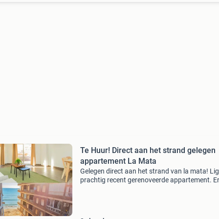
Te Huur! Direct aan het strand gelegen
appartement La Mata
Gelegen direct aan het strand van la mata! Ligt
prachtig recent gerenoveerde appartement. Er
nog plek in april, helft van mei, juni en eerste he
juli en deels augustus. 🇪🇸 2 Slaapkamers (