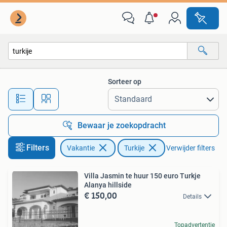
Vakantiehuizen | Turkije
Sorteer op
Alle afstanden…
Bewaar je zoekopdracht
Filters
Vakantie
Turkije
Verwijder filters
Villa Jasmin te huur 150 euro Turkje
Alanya hillside
€ 150,00
Details
Topadvertentie