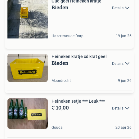
Oud geel Heineken kratje
Bieden
Details
Hazerswoude-Dorp
19 jun 26
Heineken kratje cd krat geel
Bieden
Details
Moordrecht
9 jun 26
Heineken setje *** Leuk ***
€ 10,00
Details
Gouda
20 apr 26