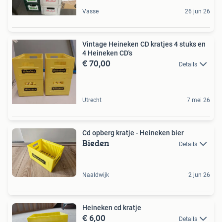
Vasse
26 jun 26
Vintage Heineken CD kratjes 4 stuks en
4 Heineken CD's
€ 70,00
Details
Utrecht
7 mei 26
Cd opberg kratje - Heineken bier
Bieden
Details
Naaldwijk
2 jun 26
Heineken cd kratje
€ 6,00
Details