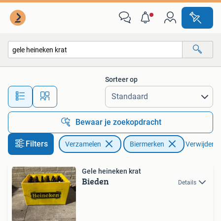
Biermerken
Sorteer op
Alle afstanden…
Bewaar je zoekopdracht
Filters
Verzamelen
Biermerken
Verwijder fi
Gele heineken krat
Bieden
Details