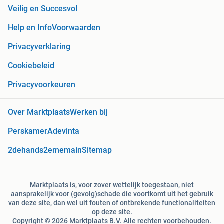
Veilig en Succesvol
Help en Info
Voorwaarden
Privacyverklaring
Cookiebeleid
Privacyvoorkeuren
Over Marktplaats
Werken bij
Perskamer
Adevinta
2dehands
2ememain
Sitemap
Marktplaats is, voor zover wettelijk toegestaan, niet
aansprakelijk voor (gevolg)schade die voortkomt uit het gebruik
van deze site, dan wel uit fouten of ontbrekende functionaliteiten
op deze site.
Copyright © 2026 Marktplaats B.V. Alle rechten voorbehouden.