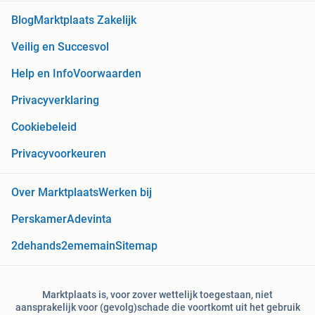
Blog
Marktplaats Zakelijk
Veilig en Succesvol
Help en Info
Voorwaarden
Privacyverklaring
Cookiebeleid
Privacyvoorkeuren
Over Marktplaats
Werken bij
Perskamer
Adevinta
2dehands
2ememain
Sitemap
Marktplaats is, voor zover wettelijk toegestaan, niet
aansprakelijk voor (gevolg)schade die voortkomt uit het gebruik