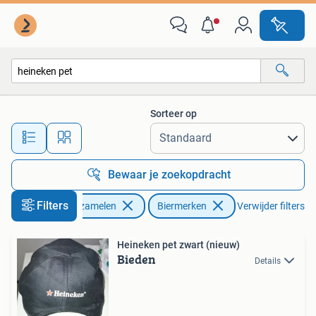
Biermerken
Sorteer op
Alle afstanden…
Bewaar je zoekopdracht
Filters
Verzamelen
Biermerken
Verwijder filters
Heineken pet zwart (nieuw)
Bieden
Details