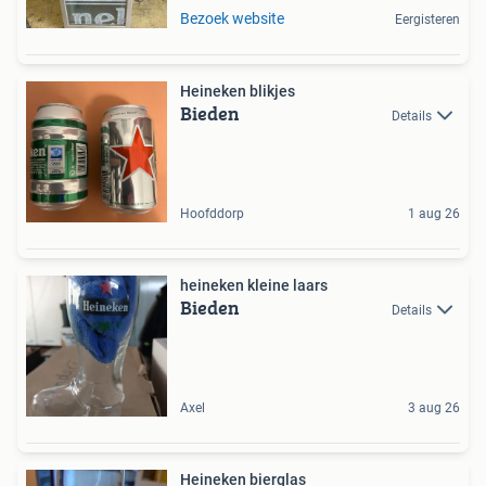
Bezoek website
Eergisteren
Heineken blikjes
Bieden
Details
Hoofddorp
1 aug 26
heineken kleine laars
Bieden
Details
Axel
3 aug 26
Heineken bierglas