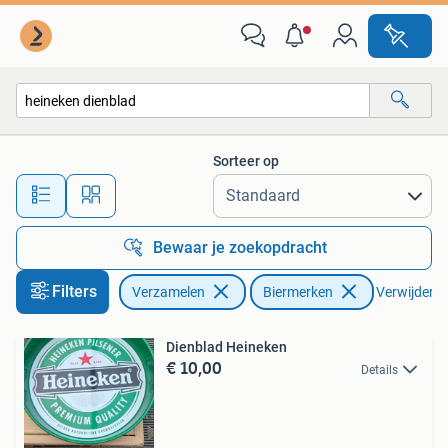
Biermerken
Sorteer op
Alle afstanden…
Bewaar je zoekopdracht
Filters
Verzamelen
Biermerken
Verwijder fi
Dienblad Heineken
€ 10,00
Details