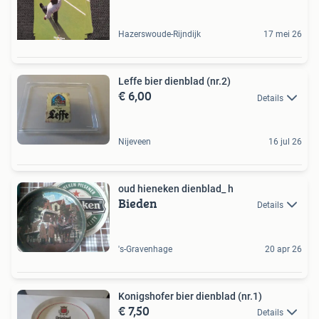
Hazerswoude-Rijndijk
17 mei 26
Leffe bier dienblad (nr.2)
€ 6,00
Details
Nijeveen
16 jul 26
oud hieneken dienblad_ h
Bieden
Details
's-Gravenhage
20 apr 26
Konigshofer bier dienblad (nr.1)
€ 7,50
Details