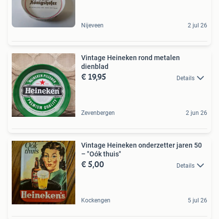
Nijeveen
2 jul 26
Vintage Heineken rond metalen
dienblad
€ 19,95
Details
Zevenbergen
2 jun 26
Vintage Heineken onderzetter jaren 50
– "Oók thuis"
€ 5,00
Details
Kockengen
5 jul 26