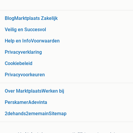
Blog
Marktplaats Zakelijk
Veilig en Succesvol
Help en Info
Voorwaarden
Privacyverklaring
Cookiebeleid
Privacyvoorkeuren
Over Marktplaats
Werken bij
Perskamer
Adevinta
2dehands
2ememain
Sitemap