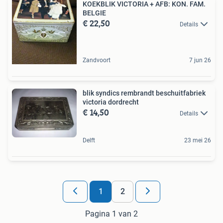
KOEKBLIK VICTORIA + AFB: KON. FAM.
BELGIE
€ 22,50
Details
Zandvoort
7 jun 26
blik syndics rembrandt beschuitfabriek
victoria dordrecht
€ 14,50
Details
Delft
23 mei 26
1
2
Pagina 1 van 2