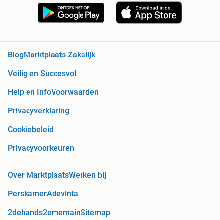
Blog
Marktplaats Zakelijk
Veilig en Succesvol
Help en Info
Voorwaarden
Privacyverklaring
Cookiebeleid
Privacyvoorkeuren
Over Marktplaats
Werken bij
Perskamer
Adevinta
2dehands
2ememain
Sitemap