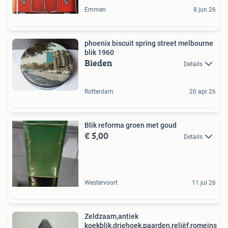
Emmen
8 jun 26
phoenix biscuit spring street melbourne
blik 1960
Bieden
Details
Rotterdam
20 apr 26
Blik reforma groen met goud
€ 5,00
Details
Westervoort
11 jul 26
Zeldzaam,antiek
koekblik,driehoek,paarden,reliëf,romeins