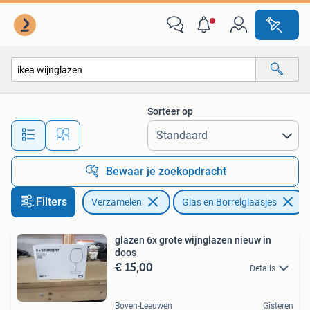
Glas en Borrelglaasjes
Sorteer op
Alle afstanden…
Bewaar je zoekopdracht
Filters
Verzamelen
Glas en Borrelglaasjes
glazen 6x grote wijnglazen nieuw in
doos
€ 15,00
Details
Boven-Leeuwen
Gisteren