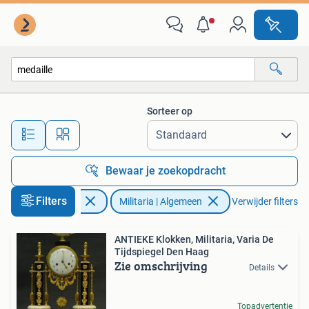
Militaria | Algemeen
Sorteer op
Alle afstanden…
Bewaar je zoekopdracht
Filters
Verzamelen
Militaria | Algemeen
Verwijder filters
ANTIEKE Klokken, Militaria, Varia De
Tijdspiegel Den Haag
Zie omschrijving
Details
Topadvertentie