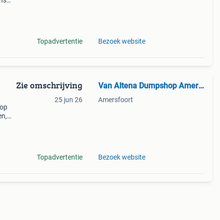
ons
n
Topadvertentie
Bezoek website
Zie omschrijving
Van Altena Dumpshop Amersfoort
25 jun 26
Amersfoort
oop
en,
andag
Topadvertentie
Bezoek website