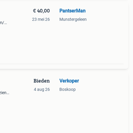
€ 40,00
PantserMan
23 mei 26
Munstergeleen
im/
erend
en
Bieden
Verkoper
4 aug 26
Boskoop
zien