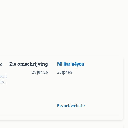
Zie omschrijving
Militaria4you
re
25 jun 26
Zutphen
eest
ons
n
Bezoek website