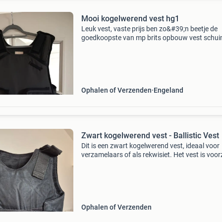
Mooi kogelwerend vest hg1
Leuk vest, vaste prijs ben zo&#39;n beetje de
goedkoopste van mp brits opbouw vest schu
pakket kevlar/schuim kogelwerend en stootw
maat medium nette staat ophalen of verzend
geen betaalv
Ophalen of Verzenden
Engeland
Zwart kogelwerend vest - Ballistic Vest
Dit is een zwart kogelwerend vest, ideaal voor
verzamelaars of als rekwisiet. Het vest is voor
van een label met ballistische
weerstandsinformatie, inclusief
beschermingsniveaus en kalibers. Het i
Ophalen of Verzenden