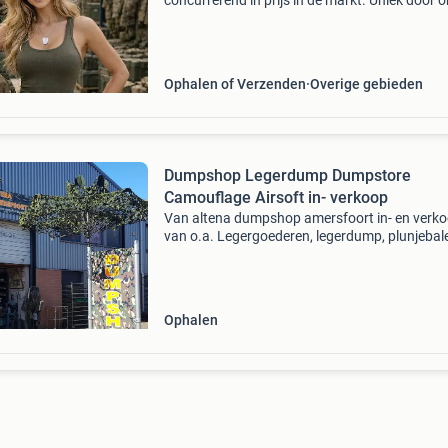
concurrerend in prijs in de markt. Uniek door 
uitgebreide assortiment dat alleen wij u kunne
aanbieden door onze jarenlange contacten in
binnen
Ophalen of Verzenden
Overige gebieden
Dumpshop Legerdump Dumpstore
Camouflage Airsoft in- verkoop
Van altena dumpshop amersfoort in- en verk
van o.a. Legergoederen, legerdump, plunjebal
gereedschap en meer... Textielweg 12 3812 rv
amersfoort 033-4618070 openingstijden: ma
en dinsdag ges
Ophalen