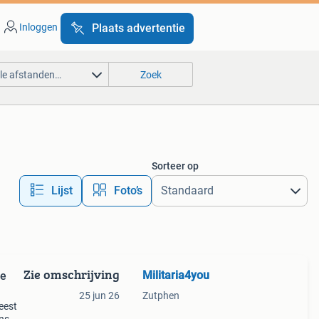
Inloggen
Plaats advertentie
lle afstanden…
Zoek
Sorteer op
Lijst
Foto’s
Zie omschrijving
Militaria4you
re
25 jun 26
Zutphen
eest