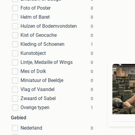
Foto of Poster
0
Helm of Baret
0
Hulzen of Bodemvondsten
0
Kist of Geocache
0
Kleding of Schoenen
1
Kunstobject
0
Lintje, Medaille of Wings
0
Mes of Dolk
0
Miniatuur of Beeldje
0
Vlag of Vaandel
0
Zwaard of Sabel
0
Overige typen
1
Gebied
Nederland
0