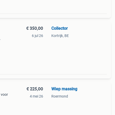
€ 350,00
Collector
6 jul 26
Kortrijk, BE
opt
308
€ 225,00
Wiep massing
l voor
4 mei 26
Roermond
de
ee