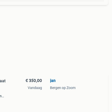
€ 350,00
jan
aat
Vandaag
Bergen op Zoom
en
tries