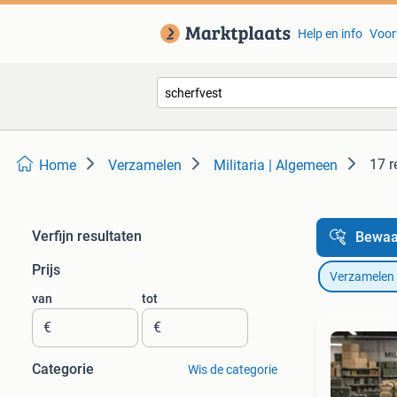
Help en info
Voor
17 r
Home
Verzamelen
Militaria | Algemeen
Verfijn resultaten
Bewaa
Prijs
Verzamelen
van
tot
€
€
Categorie
Wis de categorie