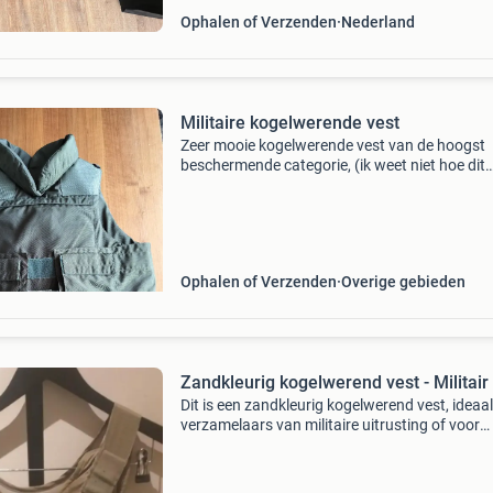
Ophalen of Verzenden
Nederland
Militaire kogelwerende vest
Zeer mooie kogelwerende vest van de hoogst
beschermende categorie, (ik weet niet hoe dit
officieel aangeduid wordt), maar deze vest st
onderandere ak47 kogels en zwaarder zoals .
En 30.06! De ve
Ophalen of Verzenden
Overige gebieden
Zandkleurig kogelwerend vest - Militair
Dit is een zandkleurig kogelwerend vest, ideaa
verzamelaars van militaire uitrusting of voor
gebruik in airsoft/paintball. Het vest is in goe
staat en biedt een realistische uitstraling.2 St