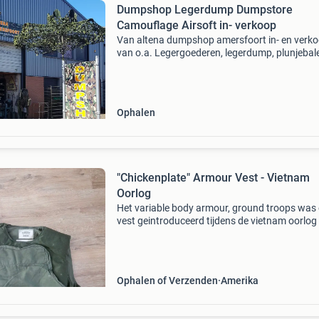
Dumpshop Legerdump Dumpstore
Camouflage Airsoft in- verkoop
Van altena dumpshop amersfoort in- en verk
van o.a. Legergoederen, legerdump, plunjebal
gereedschap en meer... Textielweg 12 3812 rv
amersfoort 033-4618070 openingstijden: ma
en dinsdag ges
Ophalen
"Chickenplate" Armour Vest - Vietnam
Oorlog
Het variable body armour, ground troops was
vest geintroduceerd tijdens de vietnam oorlog 
1969 als kogelwerend scherfvest. Het vest is i
aantallen getest door 7cav, de koreanen en w
uitgege
Ophalen of Verzenden
Amerika