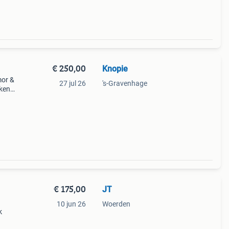
€ 250,00
Knopie
mor &
27 jul 26
's-Gravenhage
kken
.
an
€ 175,00
JT
10 jun 26
Woerden
k