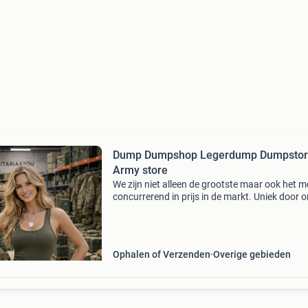
Dump Dumpshop Legerdump Dumpsto
Army store
We zijn niet alleen de grootste maar ook het m
concurrerend in prijs in de markt. Uniek door 
uitgebreide assortiment dat alleen wij u kunne
aanbieden door onze jarenlange contacten in
binnen
Ophalen of Verzenden
Overige gebieden