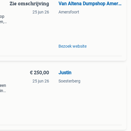
Zie omschrijving
Van Altena Dumpshop Amersfoort
25 jun 26
Amersfoort
oop
en,
andag
Bezoek website
€ 250,00
Justin
25 jun 26
Soesterberg
 een
in
n
erd