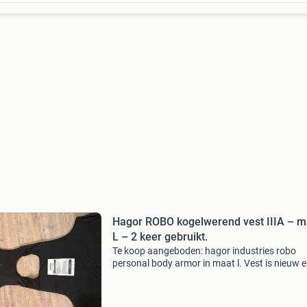
Hagor ROBO kogelwerend vest IIIA – m
L – 2 keer gebruikt.
Te koop aangeboden: hagor industries robo
personal body armor in maat l. Vest is nieuw 
verkeert in zeer nette staat. Merk: hagor indus
ltd model: robo maat: l ballistisch
beschermingsniveau: i