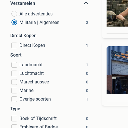
Verzamelen
Alle advertenties
Militaria | Algemeen
3
Direct Kopen
Direct Kopen
1
Soort
Landmacht
1
Luchtmacht
0
Marechaussee
0
Marine
0
Overige soorten
1
Type
Boek of Tijdschrift
0
Embleem of Badge
0