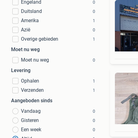
Engeland
0
Duitsland
0
Amerika
1
Azië
0
Overige gebieden
1
Moet nu weg
Moet nu weg
0
Levering
Ophalen
1
Verzenden
1
Aangeboden sinds
Vandaag
0
Gisteren
0
Een week
0