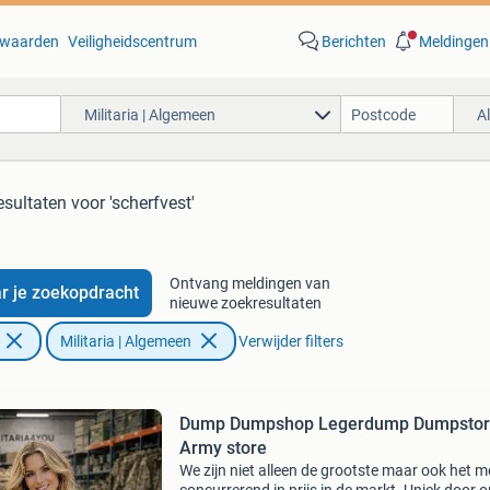
waarden
Veiligheidscentrum
Berichten
Meldingen
Militaria | Algemeen
A
esultaten
voor 'scherfvest'
Ontvang meldingen van
r je zoekopdracht
nieuwe zoekresultaten
Militaria | Algemeen
Verwijder filters
Dump Dumpshop Legerdump Dumpsto
Army store
We zijn niet alleen de grootste maar ook het m