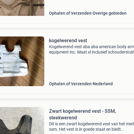
Ophalen of Verzenden
Overige gebieden
kogelwerend vest
Kogelwerend vest aba aba american body ar
equipment inc. Maat xl inclusief schouderstu
komt in hoes, erbij geleverd zijn 3 extra hoezen
Blauwe is gebruikt en elastiek is uitgerekt. De 
Ophalen of Verzenden
Nederland
Zwart kogelwerend vest - SSM,
steekwerend
Dit is een zwart kogelwerend vest van het mer
ssm. Het vest is in goede staat en biedt