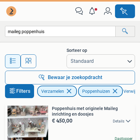
Poppenhuizen en Toebehoren
Sorteer op
Alle afstanden…
Bewaar je zoekopdracht
Filters
Verzamelen
Poppenhuizen
Verwijder
Poppenhuis met originele Maileg
inrichting en doosjes
€ 450,00
Details
Dagtopper