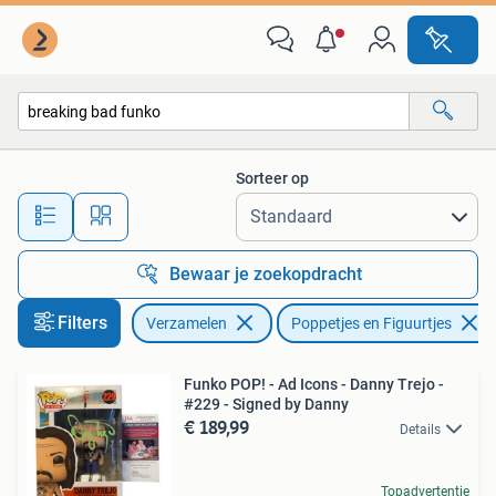
Poppetjes en Figuurtjes
Sorteer op
Alle afstanden…
Bewaar je zoekopdracht
Filters
Verzamelen
Poppetjes en Figuurtjes
Funko POP! - Ad Icons - Danny Trejo -
#229 - Signed by Danny
€ 189,99
Details
Topadvertentie