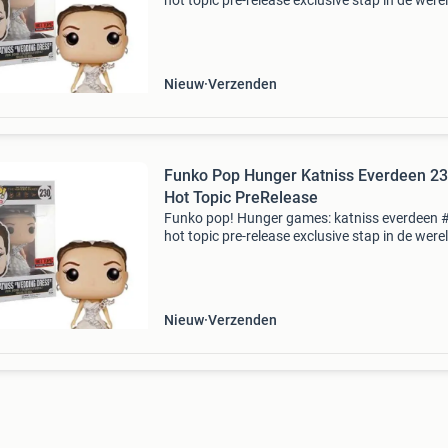
hot topic pre-release exclusive stap in de were
van panem met deze exclusieve funko pop! V
katniss everdeen. Deze hot topic pre-release
exclusive edi
Nieuw
Verzenden
Funko Pop Hunger Katniss Everdeen 230
Hot Topic PreRelease
Funko pop! Hunger games: katniss everdeen 
hot topic pre-release exclusive stap in de were
van panem met deze exclusieve funko pop! V
katniss everdeen. Deze hot topic pre-release
exclusive edi
Nieuw
Verzenden