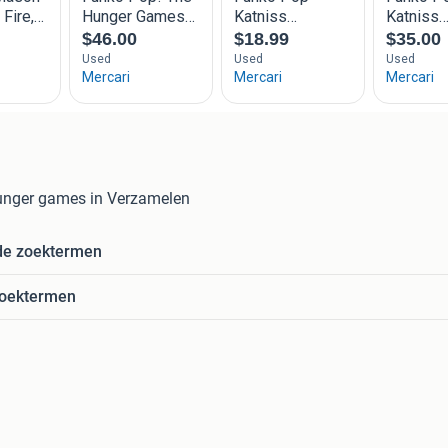
unger games in Verzamelen
de zoektermen
zoektermen