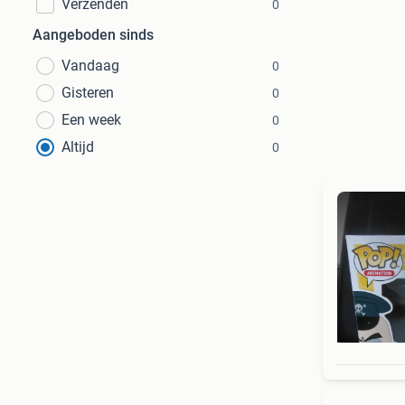
Verzenden
0
Aangeboden sinds
Vandaag
0
Gisteren
0
Een week
0
Altijd
0