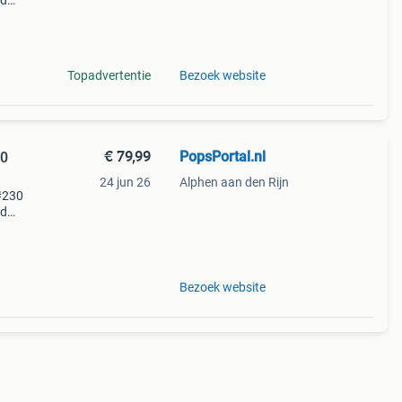
ld
an
Topadvertentie
Bezoek website
€ 79,99
PopsPortal.nl
24 jun 26
Alphen aan den Rijn
#230
ld
an
Bezoek website