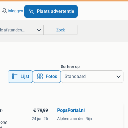
Inloggen
Plaats advertentie
lle afstanden…
Zoek
Sorteer op
Lijst
Foto’s
€ 79,99
PopsPortal.nl
24 jun 26
Alphen aan den Rijn
#230