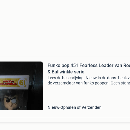
Funko pop 451 Fearless Leader van Ro
& Bullwinkle serie
Lees de beschrijving. Nieuw in de doos. Leuk 
de verzamelaar van funko poppen. Geen stan
vragen zoals is het nog te koop of wat wil je er
minimaal voor hebben e.d. Verzendkosten 8,7
euro voo
Nieuw
Ophalen of Verzenden