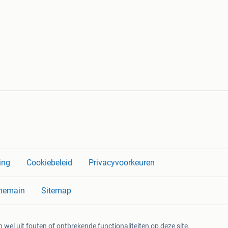
ing
Cookiebeleid
Privacyvoorkeuren
memain
Sitemap
 wel uit fouten of ontbrekende functionaliteiten op deze site.