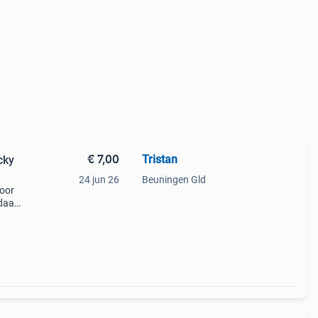
€ 7,00
Tristan
cky
24 jun 26
Beuningen Gld
voor
daard
5