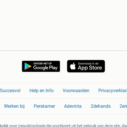
n Succesvol
Help en Info
Voorwaarden
Privacyverklar
Werken bij
Perskamer
Adevinta
2dehands
2e
kelijk voor (gevolg)schade die voortkomt uit het gebruik van deze site, dan