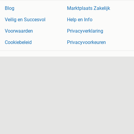
Blog
Marktplaats Zakelijk
Veilig en Succesvol
Help en Info
Voorwaarden
Privacyverklaring
Cookiebeleid
Privacyvoorkeuren
Over Marktplaats
Werken bij
Perskamer
Adevinta
2dehands
2ememain
Sitemap
Marktplaats is, voor zover wettelijk toegestaan, niet aansprakelijk
voor (gevolg)schade die voortkomt uit het gebruik van deze site,
dan wel uit fouten of ontbrekende functionaliteiten op deze site.
Copyright © 2026 Marktplaats B.V. Alle rechten voorbehouden.