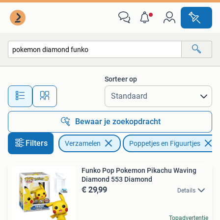
Poppetjes en Figuurtjes
Sorteer op
Alle afstanden…
Bewaar je zoekopdracht
Filters
Verzamelen
Poppetjes en Figuurtjes
Funko Pop Pokemon Pikachu Waving
Diamond 553 Diamond
€ 29,99
Details
Topadvertentie