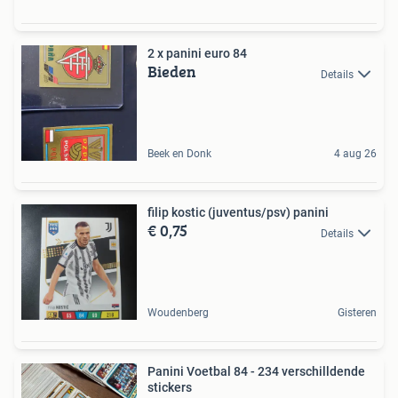
2 x panini euro 84
Bieden
Details
Beek en Donk
4 aug 26
filip kostic (juventus/psv) panini
€ 0,75
Details
Woudenberg
Gisteren
Panini Voetbal 84 - 234 verschilldende
stickers