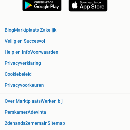
Blog
Marktplaats Zakelijk
Veilig en Succesvol
Help en Info
Voorwaarden
Privacyverklaring
Cookiebeleid
Privacyvoorkeuren
Over Marktplaats
Werken bij
Perskamer
Adevinta
2dehands
2ememain
Sitemap