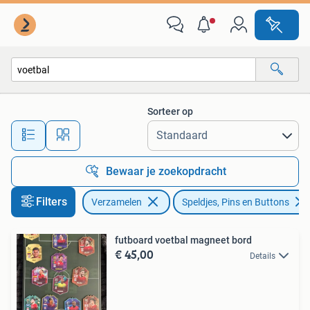
Speldjes, Pins en Buttons
Sorteer op
Alle afstanden…
Bewaar je zoekopdracht
Filters
Verzamelen
Speldjes, Pins en Buttons
futboard voetbal magneet bord
€ 45,00
Details