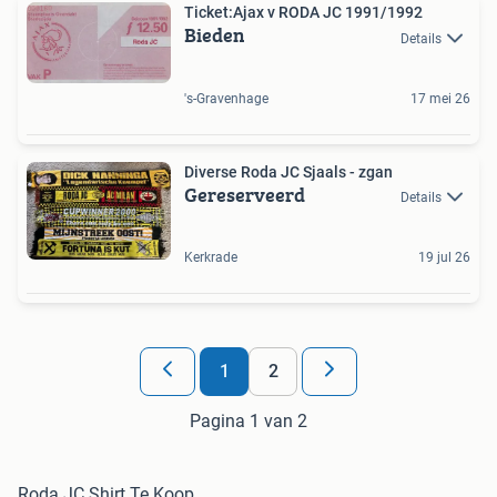
Ticket:Ajax v RODA JC 1991/1992
Bieden
Details
's-Gravenhage
17 mei 26
Diverse Roda JC Sjaals - zgan
Gereserveerd
Details
Kerkrade
19 jul 26
1
2
Pagina 1 van 2
Roda JC Shirt Te Koop