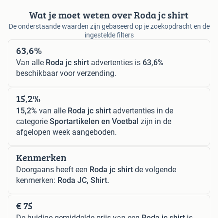
Wat je moet weten over Roda jc shirt
De onderstaande waarden zijn gebaseerd op je zoekopdracht en de
ingestelde filters
63,6%
Van alle
Roda jc shirt
advertenties is
63,6%
beschikbaar voor verzending.
15,2%
15,2%
van alle
Roda jc shirt
advertenties in de
categorie
Sportartikelen en Voetbal
zijn in de
afgelopen week aangeboden.
Kenmerken
Doorgaans heeft een
Roda jc shirt
de volgende
kenmerken:
Roda JC, Shirt.
€ 75
De huidige gemiddelde prijs van een
Roda jc shirt
is