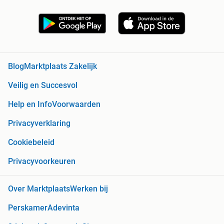
Blog
Marktplaats Zakelijk
Veilig en Succesvol
Help en Info
Voorwaarden
Privacyverklaring
Cookiebeleid
Privacyvoorkeuren
Over Marktplaats
Werken bij
Perskamer
Adevinta