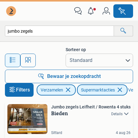
Supermarktacties
Sorteer op
Alle afstanden…
Bewaar je zoekopdracht
Filters
Verzamelen
Supermarktacties
Verwi
Jumbo zegels Leifheit / Rowenta 4 stuks
Bieden
Details
Sittard
4 aug 26